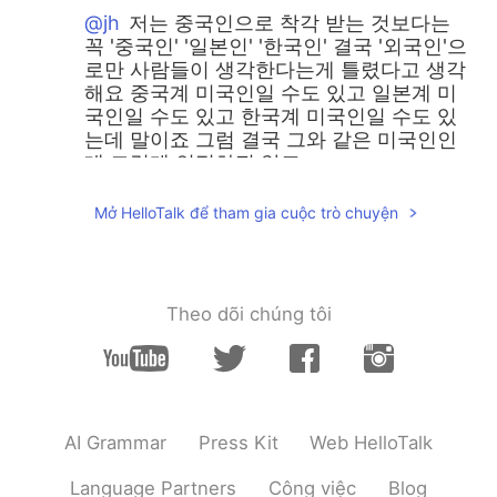
@jh
저는 중국인으로 착각 받는 것보다는
꼭 '중국인' '일본인' '한국인' 결국 '외국인'으
로만 사람들이 생각한다는게 틀렸다고 생각
해요 중국계 미국인일 수도 있고 일본계 미
국인일 수도 있고 한국계 미국인일 수도 있
는데 말이죠 그럼 결국 그와 같은 미국인인
데 그렇게 인정하진 않죠
올리
2019.07.27 13:44
Mở HelloTalk để tham gia cuộc trò chuyện
EN
KR
@Jon
헐 그건 정말 심각하네요 ㄷㄷ 어째서
그 아이들이 그런 말을... 백인이 아니면
Theo dõi chúng tôi
"you don't belong here"라는 인식이 참 안
타까운 거 같아요
올리
2019.07.27 13:39
EN
KR
AI Grammar
Press Kit
Web HelloTalk
@Jeongyeon Jayne 정연
Ugh seriously
it's so frustrating! And the worst part is
Language Partners
Công việc
Blog