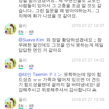
정말 힘드셨겠어요.. 제 주변인들도 교포인
사람들이 있어서 그 고충을 조금 알 것도 같
습니다.. 그런 질문을 왜 받아야하는지.. 그
자체에 화가 나셨을 것 같아요.
올리
2019.07.27 14:07
EN
KR
@Suave Kim
와 정말 황당하셨겠네요 ;; 참
무례한 말인데도 그것을 인식 못하는게 제일
답답한 면인 거 같아요
올리
2019.07.27 14:02
EN
KR
@태민 Taemin テミン
유학하는데 많이 힘
드셨죠 ㅠㅠ 가족과 떨어져 있으면 더 견드
기 힘드셨을텐데 끝까지 잘 버텨냈네요! 공
감해주시고 위로해주셔서 감사합니다 🙏
올리
2019.07.27 13:56
EN
KR