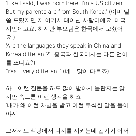
Deutsch
日本語
'Like I said, I was born here. I'm a US citizen.
But my parents are from South Korea.' (이미 말
한국어
Русский
씀 드렸지만 저 여기서 태어난 사람이에요. 미국
시민이고요. 하지만 부모님은 한국에서 오셨어
ไทย
Indonesia
요.)
'Are the languages they speak in China and
Italiano
Türkçe
Korea different?' (중국과 한국에서는 다른 언어
를 쓰나요?)
Português
'Yes... very different.' (네... 많이 다르죠)
하... 이런 질문을 하도 많이 받아서 놀랍지는 않
지만 속으론 이런 생각을 하죠
'내가 왜 이런 차별을 받고 이런 무식한 말을 들어
야지'
그저께도 식당에서 피자를 시키는데 갑자기 아저