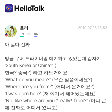
Ứng dụng trao đổi ngôn ngữ
올리
2019.07.26 15:52
EN
KR
AI Grammar Checker
아 싫다 진짜
Tiếng Việt
방금 우버 드라이버랑 얘기하고 있었는데 갑자기
'South Korea or China?' (
한국? 중국?) 라고 하느거에요
English
简体中文
'What do you mean?' (무슨 말씀이세요?)
'Where are you from?' (어디서 온거에요?)
繁體中文
Español
'I was born here' (저 여기서 태어났는데요)
'No, like where are you *really* from?' (아니 근
العربية
Français
데 진짜로 어디서 왔냐고)