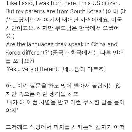
Deutsch
日本語
'Like I said, I was born here. I'm a US citizen.
But my parents are from South Korea.' (이미 말
Русский
ไทย
씀 드렸지만 저 여기서 태어난 사람이에요. 미국
시민이고요. 하지만 부모님은 한국에서 오셨어
Indonesia
Italiano
요.)
'Are the languages they speak in China and
Türkçe
Tiếng Việt
Korea different?' (중국과 한국에서는 다른 언어
를 쓰나요?)
Português
'Yes... very different.' (네... 많이 다르죠)
하... 이런 질문을 하도 많이 받아서 놀랍지는 않
지만 속으론 이런 생각을 하죠
'내가 왜 이런 차별을 받고 이런 무식한 말을 들어
야지'
그저께도 식당에서 피자를 시키는데 갑자기 아저