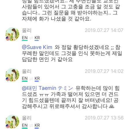
정말 힘드셨겠어요.. 제 주변인들도 교포인
사람들이 있어서 그 고충을 조금 알 것도 같
습니다.. 그런 질문을 왜 받아야하는지.. 그
자체에 화가 나셨을 것 같아요.
올리
2019.07.27 14:07
EN
KR
@Suave Kim
와 정말 황당하셨겠네요 ;; 참
무례한 말인데도 그것을 인식 못하는게 제일
답답한 면인 거 같아요
올리
2019.07.27 14:02
EN
KR
@태민 Taemin テミン
유학하는데 많이 힘
드셨죠 ㅠㅠ 가족과 떨어져 있으면 더 견드
기 힘드셨을텐데 끝까지 잘 버텨냈네요! 공
감해주시고 위로해주셔서 감사합니다 🙏
올리
2019.07.27 13:56
EN
KR