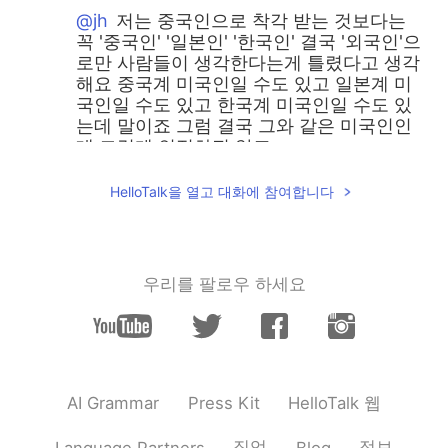
@jh
저는 중국인으로 착각 받는 것보다는
꼭 '중국인' '일본인' '한국인' 결국 '외국인'으
로만 사람들이 생각한다는게 틀렸다고 생각
해요 중국계 미국인일 수도 있고 일본계 미
국인일 수도 있고 한국계 미국인일 수도 있
는데 말이죠 그럼 결국 그와 같은 미국인인
데 그렇게 인정하진 않죠
올리
2019.07.27 13:44
HelloTalk을 열고 대화에 참여합니다
EN
KR
@Jon
헐 그건 정말 심각하네요 ㄷㄷ 어째서
그 아이들이 그런 말을... 백인이 아니면
우리를 팔로우 하세요
"you don't belong here"라는 인식이 참 안
타까운 거 같아요
올리
2019.07.27 13:39
EN
KR
HelloTalk 웹
AI Grammar
Press Kit
@Jeongyeon Jayne 정연
Ugh seriously
it's so frustrating! And the worst part is
직업
정보
Language Partners
Blog