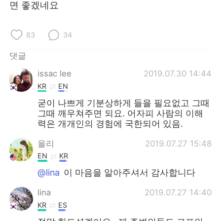
면 좋겠네요
83
34
댓글
issac lee
2019.07.30 14:44
KR
EN
굳이 나쁘게 기분상하게 들을 필요없고 그때
그때 깨우쳐주면 되요. 어자피 사람의 이해
력은 개개인의 경험에 국한되어 있음.
올리
2019.07.27 15:48
EN
KR
@lina
이 마음을 알아주셔서 감사합니다
lina
2019.07.27 14:40
KR
ES