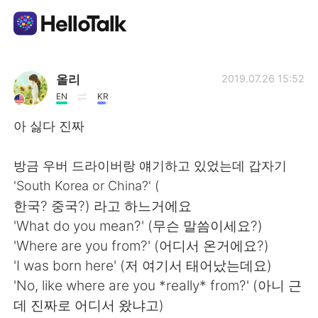
언어 교환 앱
올리
2019.07.26 15:52
EN
KR
AI Grammar Checker
아 싫다 진짜
한국어
방금 우버 드라이버랑 얘기하고 있었는데 갑자기
'South Korea or China?' (
한국? 중국?) 라고 하느거에요
English
简体中文
'What do you mean?' (무슨 말씀이세요?)
'Where are you from?' (어디서 온거에요?)
繁體中文
Español
'I was born here' (저 여기서 태어났는데요)
'No, like where are you *really* from?' (아니 근
العربية
Français
데 진짜로 어디서 왔냐고)