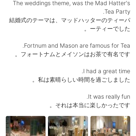
日本語
한국어
The weddings theme, was the Mad Hatter's
Tea Party.
Русский
ไทย
結婚式のテーマは、マッドハッターのティーパ
ーティーでした。
Indonesia
Italiano
Fortnum and Mason are famous for Tea.
Türkçe
Tiếng Việt
フォートナムとメイソンはお茶で有名です。
Português
I had a great time.
私は素晴らしい時間を過ごしました。
It was really fun.
それは本当に楽しかったです。