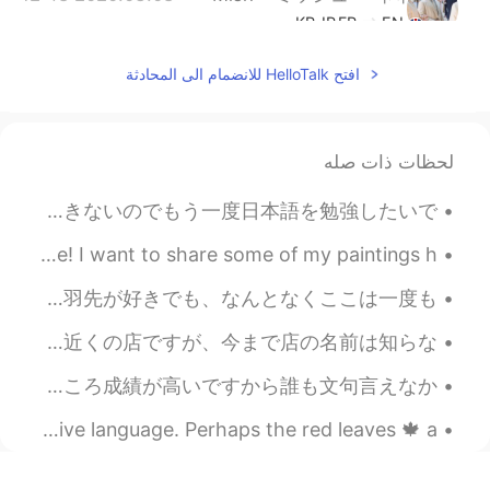
KR
JP
FR
EN
It was a special wedding cake with
@sc
افتح HelloTalk للانضمام الى المحادثة
an Alice in Wonderland theme. The colour
is the brand colour for Fortnum and
Mason.
لحظات ذات صله
2020.03.08 12:48
Mish • ミッシュ • 미시
KR
JP
FR
EN
はじめまして！ 私の名前はアンジェラです。23歳です。 私は中学三年生から高校三年生まで学校で日本語お勉強しました。 でも今は練習することがあんまりできないのでもう一度日本語を勉強したいで...
Yeah, Fortnum and
@yoko in the UK
皆さん、こんにちは。 この絵を共有したいと思います。 あなたはそれを好き願っています✨❣️ Hi everyone! I want to share some of my paintings h...
Mason is super posh 😋
インドに帰ってしまう友達と名古屋市の有名な「世界の山ちゃん」に行きました。😊 名古屋に住んでてもうすぐ2年になりますが、今まで行ったことがなかったです。手羽先が好きでも、なんとなくここは一度も...
2020.03.08 12:47
Mish • ミッシュ • 미시
KR
JP
FR
EN
ちょっと恥ずかしかったので、遠慮してましたが、一応ポストしておきます。😝 今日のランチです。 初めて台湾まぜそばを食べた店に来ました。😁 日本語学校の近くの店ですが、今まで店の名前は知らな...
約10杯のお茶。そして、約20杯の
@Miho
18歳の時の描いた絵を見つかりました。 大学の３年生だった。私は授業の内容を聞くのがあまり好きではないですから授業の中で絵をずっと描いていました。結局のところ成績が高いですから誰も文句言えなか...
シャンパン。
I’m going to be a bit lazy today and post this in my native language. Perhaps the red leaves 🍁 a...
2020.03.08 12:05
沙织
EN
JP