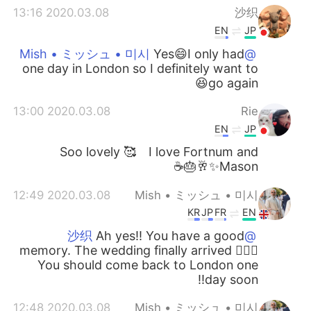
2020.03.08 13:16
沙织
EN
JP
Yes😄I only had
@Mish • ミッシュ • 미시
one day in London so I definitely want to
go again😆
2020.03.08 13:00
Rie
EN
JP
Soo lovely 🥰 I love Fortnum and
Mason✨🥂🎂☕️
2020.03.08 12:49
Mish • ミッシュ • 미시
KR
JP
FR
EN
Ah yes!! You have a good
@沙织
memory. The wedding finally arrived 👍🏽😊
You should come back to London one
day soon!!
2020.03.08 12:48
Mish • ミッシュ • 미시