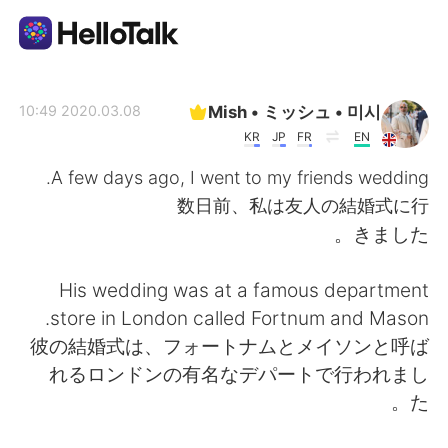
تطبيق تبادل اللغة
Mish • ミッシュ • 미시
2020.03.08 10:49
KR
JP
FR
EN
AI Grammar Checker
A few days ago, I went to my friends wedding.
数日前、私は友人の結婚式に行
العربية
きました。
His wedding was at a famous department
English
简体中文
store in London called Fortnum and Mason.
彼の結婚式は、フォートナムとメイソンと呼ば
繁體中文
Español
れるロンドンの有名なデパートで行われまし
た。
Français
Deutsch