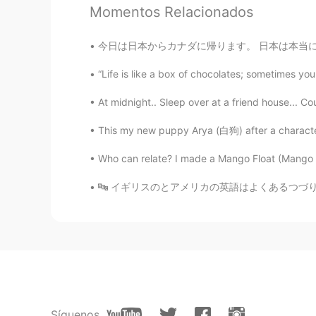
とても素敵な結婚式ですね！ It's a very 
Momentos Relacionados
Mish • ミッシュ • 미시
今日は日本からカナダに帰ります。 日本は本当に素晴らしい所だってHelloTalk友達
EN
FR
JP
KR
“Life is like a box of chocolates; sometimes you 
@Rie
I love it too 😊
At midnight.. Sleep over at a friend house... Coup
沙织
This my new puppy Arya (白狗) after a charact
JP
EN
@Mish • ミッシュ • 미시
Yes😄I on
Who can relate? I made a Mango Float (Mango Pi
again😆
🔤 イギリスのとアメリカの英語はよくあるつづりの違い 🇬🇧🇺🇸 🔤 Common
Rie
JP
EN
Soo lovely 🥰 I love Fortnum an
Mish • ミッシュ • 미시
EN
FR
JP
KR
Síguenos