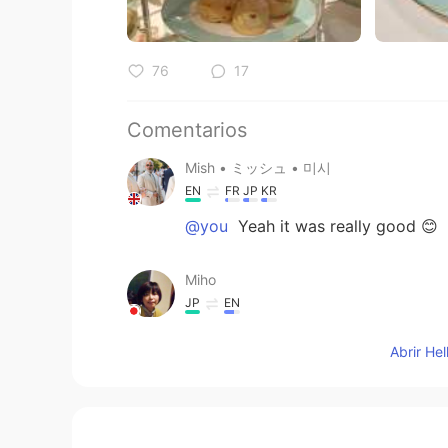
76
17
Comentarios
Mish • ミッシュ • 미시
EN
FR
JP
KR
@you
Yeah it was really good 😊
Miho
JP
EN
@Mish • ミッシュ • 미시
たくさん
Abrir He
you
JP
EN