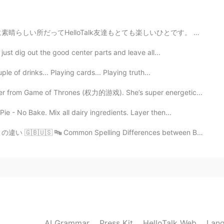
nice wedding!💍
2020.03.08 13:37
もとても楽しいひとです。 カナダに帰りたくなくて悲しくなったけどもちろん日本に帰りたい。 ところで、日...
just dig out the good center parts and leave all...
le of drinks... Playing cards... Playing truth...
2020.03.08 13:16
er from Game of Thrones (权力的游戏). She’s super energetic...
ly had one day in London so I definitely want to go
e - No Bake. Mix all dairy ingredients. Layer then...
 Spelling Differences between British and American Engli...
2020.03.08 13:00
d Mason✨🥂🎂☕️
2020.03.08 12:49
AI Grammar
Press Kit
HelloTalk Web
Lang