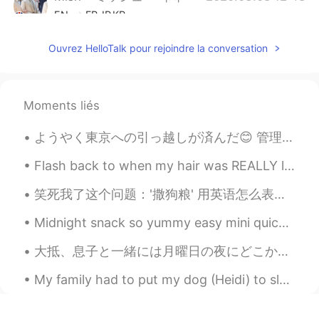
EN
FR
JP
KR
@sc
It was a special wedding cake with
Ouvrez HelloTalk pour rejoindre la conversation
an Alice in Wonderland theme. The colour
is the brand colour for Fortnum and
Mason.
Moments liés
Mish • ミッシュ • 미시
2020.03.08 12:48
EN
FR
JP
KR
ようやく東京への引っ越しが済んだ😊 管理会社から無料のスリッパをもらった 😂😂 契約する前に部屋の中の写真しか見えなかったけど、今日見てとてもとても嬉しい。住みたい家と同じ家を見つけた 😚 家...
@yoko in the UK
Yeah, Fortnum and
Flash back to when my hair was REALLY long. I miss it! ~ When was the last time you cut your ha...
Mason is super posh 😋
笑死我了这个问题：'撒狗粮' 用英语怎么表达？ Please Don't say 'spread dog food' 😝 因为这个中文说法是一字一字翻译不了的，没有完美的翻译。我能想到的说法...
Mish • ミッシュ • 미시
2020.03.08 12:47
EN
FR
JP
KR
Midnight snack so yummy easy mini quiches! I put tomatoes 🍅 avocado 🥑 onion 🧅 turkey 🦃 and mushro...
@Miho
約10杯のお茶。そして、約20杯の
大抵、息子と一緒には月曜日の夜にどこかで外食する👨‍👦✨ Usually, my son and I eat out on Monday night 今夜のレストランに子供のため遊びところがあ...
シャンパン。
My family had to put my dog (Heidi) to sleep this morning. She had liver cancer. She was only...
沙织
2020.03.08 12:05
JP
EN