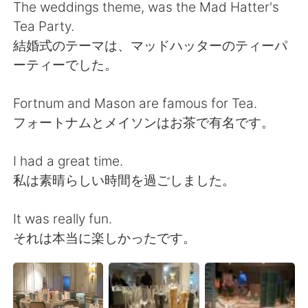
日本語
한국어
The weddings theme, was the Mad Hatter's
Tea Party.
Русский
ไทย
結婚式のテーマは、マッドハッターのティーパ
ーティーでした。
Indonesia
Italiano
Fortnum and Mason are famous for Tea.
Türkçe
Tiếng Việt
フォートナムとメイソンはお茶で有名です。
Português
I had a great time.
私は素晴らしい時間を過ごしました。
It was really fun.
それは本当に楽しかったです。