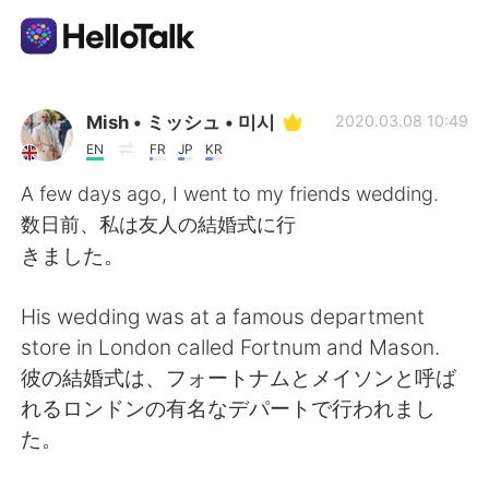
Appli d'échange linguistique
Mish • ミッシュ • 미시
2020.03.08 10:49
EN
FR
JP
KR
AI Grammar Checker
A few days ago, I went to my friends wedding.
数日前、私は友人の結婚式に行
Français
きました。
His wedding was at a famous department
English
简体中文
store in London called Fortnum and Mason.
彼の結婚式は、フォートナムとメイソンと呼ば
繁體中文
Español
れるロンドンの有名なデパートで行われまし
た。
العربية
Deutsch