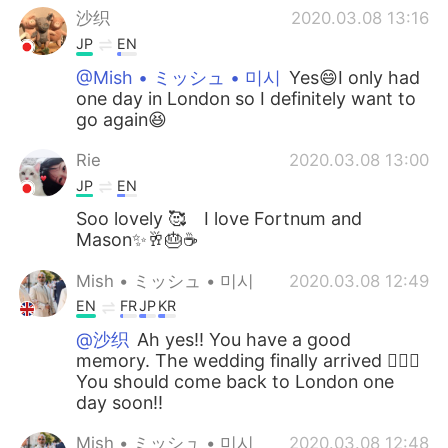
沙织
2020.03.08 13:16
JP
EN
@Mish • ミッシュ • 미시
Yes😄I only had
one day in London so I definitely want to
go again😆
Rie
2020.03.08 13:00
JP
EN
Soo lovely 🥰 I love Fortnum and
Mason✨🥂🎂☕️
Mish • ミッシュ • 미시
2020.03.08 12:49
EN
FR
JP
KR
@沙织
Ah yes!! You have a good
memory. The wedding finally arrived 👍🏽😊
You should come back to London one
day soon!!
Mish • ミッシュ • 미시
2020.03.08 12:48