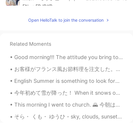
EN
FR
JP
KR
@sc
It was a special wedding cake with
Open HelloTalk to join the conversation
an Alice in Wonderland theme. The colour
is the brand colour for Fortnum and
Mason.
Related Moments
Mish • ミッシュ • 미시
2020.03.08 12:48
EN
FR
JP
KR
Good morning!!! The attitude you bring to the day is what the day will bring to you! So wake up ...
@yoko in the UK
Yeah, Fortnum and
お客様がフランス風お節料理を注文した。😊 真中の料理以外全部冷たい食べ物。やり事がいっぱいあって大変だった。😅あまり寝なかった。 絵があったのは茹でたチキンの胸肉だった。何年ぶりロブスター🦞...
Mason is super posh 😋
English Summer is something to look forward to. There's a lot of places to visit in the UK 🌞 英語の...
Mish • ミッシュ • 미시
2020.03.08 12:47
EN
FR
JP
KR
今年初めて雪が降った！ When it snows on Christmas Day, we call it a ‘white Christmas.’ It’s considered spec...
@Miho
約10杯のお茶。そして、約20杯の
This morning I went to church. 🌄 今朝は、教会にいきました。 I played the music for the 10 am service but arri...
シャンパン。
そら・ くも・ ゆうひ - sky, clouds, sunset (practice new words 🇯🇵) On a windy day I spotted some very pec...
沙织
2020.03.08 12:05
JP
EN