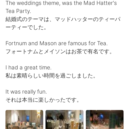
日本語
한국어
The weddings theme, was the Mad Hatter's
Tea Party.
Русский
ไทย
結婚式のテーマは、マッドハッターのティーパ
ーティーでした。
Indonesia
Italiano
Fortnum and Mason are famous for Tea.
Türkçe
Tiếng Việt
フォートナムとメイソンはお茶で有名です。
Português
I had a great time.
私は素晴らしい時間を過ごしました。
It was really fun.
それは本当に楽しかったです。