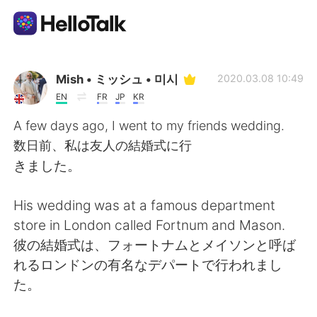
Language Exchange App
Mish • ミッシュ • 미시
2020.03.08 10:49
EN
FR
JP
KR
AI Grammar Checker
A few days ago, I went to my friends wedding.
数日前、私は友人の結婚式に行
English
きました。
His wedding was at a famous department
简体中文
繁體中文
store in London called Fortnum and Mason.
彼の結婚式は、フォートナムとメイソンと呼ば
Español
العربية
れるロンドンの有名なデパートで行われまし
た。
Français
Deutsch