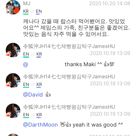
MJ
2020.10.20 14:08
KR
EN
캐나다 갔을 때 랍스터 먹어봤어요. 맛있었
어요^^ 제임스의 가족, 친구분들은 좋겠어요.
맛있는 음식 자주 먹을 수 있어서요.
令狐沖JH14七七제빵왕김탁구JamesHU
2020.10.19 13:09
EN
KR
@ᅠᅠᅠᅠᅠᅠᅠ
thanks Maki ^^ 👍💯
令狐沖JH14七七제빵왕김탁구JamesHU
2020.10.19 13:09
EN
KR
@David
👍
令狐沖JH14七七제빵왕김탁구JamesHU
2020.10.19 13:09
EN
KR
@DarthMoon
👋👍 yeah it was good ^^