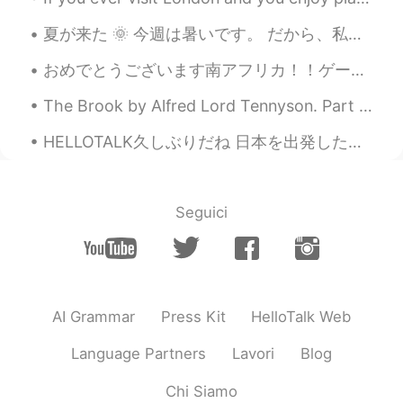
夏が来た 🌞 今週は暑いです。 だから、私の毎日のスケジュールは天候によって変わります。 午前中の天気は30度近く涼しい😱 これから朝ハイキングをしてみます。 これは今朝の月の写真です。 今お...
おめでとうございます南アフリカ！！ゲームはすごく良かったですよ！ありがとうございます日本！Great game bokke! you played an amazing game. Thank ...
The Brook by Alfred Lord Tennyson. Part 1 of 4. I come from haunts of coot and hern I make a ...
HELLOTALK久しぶりだね 日本を出発したので、HELLOTALKを使用しませんでした。おれは悲しかった。東京、福岡、長崎、広島、大阪、奈良、神戸、名古屋、岐阜を訪れました。 たくさんの新し...
Seguici
AI Grammar
Press Kit
HelloTalk Web
Language Partners
Lavori
Blog
Chi Siamo