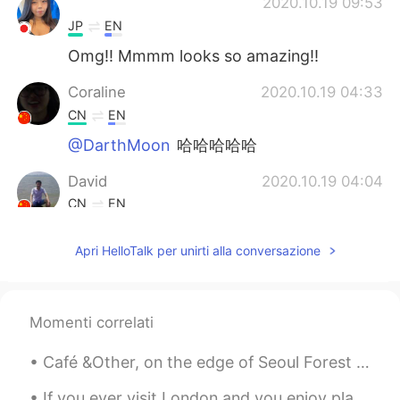
ᅠᅠᅠᅠᅠᅠᅠ
2020.10.19 09:53
JP
EN
Omg!! Mmmm looks so amazing!!
Coraline
2020.10.19 04:33
CN
EN
@DarthMoon
哈哈哈哈哈
David
2020.10.19 04:04
CN
EN
delicious
Apri HelloTalk per unirti alla conversazione
DarthMoon
2020.10.19 04:04
CN
EN
花了100年的修行，最后被端上桌了。
Momenti correlati
Café &Other, on the edge of Seoul Forest (of course in Seoul!) The café has some outdoor, poolsi...
If you ever visit London and you enjoy plants and nature, I recommend you should visit Royal Bota...