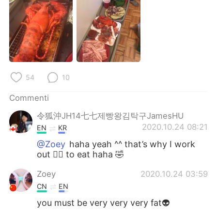
Deutsch
日本語
한국어
Русский
ไทย
Indonesia
Türkçe
Tiếng Việt
54
10
Commenti
Português
令狐沖JH14七七제빵왕김탁구JamesHU
2020.10.24 08:21
EN
KR
@Zoey
haha yeah ^^ that’s why I work
out 🏋️‍♀️ to eat haha 🤣
Zoey
2020.10.24 03:59
CN
EN
you must be very very very fat👽