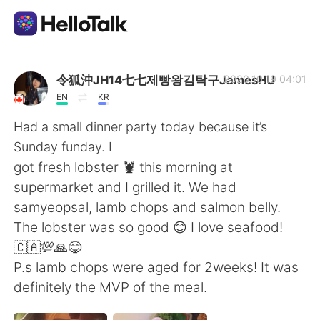
App di scambio linguistico
令狐沖JH14七七제빵왕김탁구JamesHU
2020.10.19 04:01
EN
KR
AI Grammar Checker
Had a small dinner party today because it’s
Sunday funday. I
Italiano
got fresh lobster 🦞 this morning at
supermarket and I grilled it. We had
samyeopsal, lamb chops and salmon belly.
English
简体中文
The lobster was so good 😊 I love seafood!
🇨🇦💯🙏😋
繁體中文
Español
P.s lamb chops were aged for 2weeks! It was
definitely the MVP of the meal.
العربية
Français