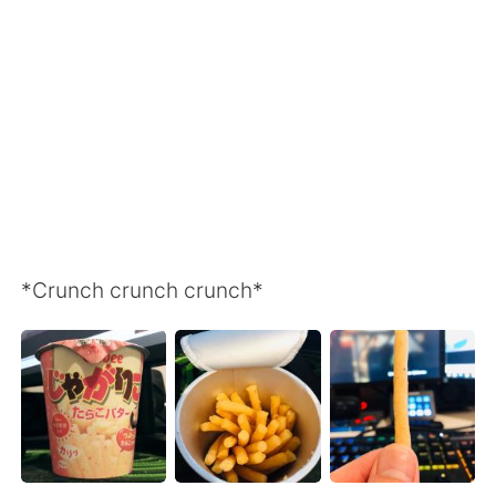
日本語
한국어
Русский
ไทย
Indonesia
Italiano
Türkçe
Tiếng Việt
Português
*Crunch crunch crunch*