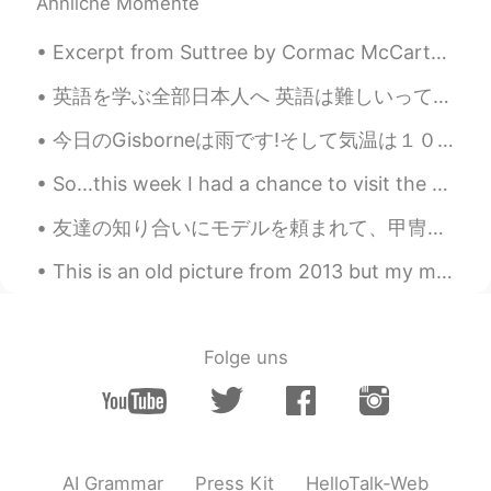
Ähnliche Momente
Excerpt from Suttree by Cormac McCarthy. He was back by midmorning and sat on the rail and clean...
英語を学ぶ全部日本人へ 英語は難しいって、何回も何回も頭の中に入れるとだんだん是非難しくなっていくよー だから、全然難しくないよとかできるよって、みたいな思いを頭の中に入れた方がいいよー あり...
今日のGisborneは雨です!そして気温は１０度ぐらいです。寒い!去年の冬に比べて今年の冬は雨の日が多いです。 先日に書いたように木曜日にWellingtonに行くの予定です。でも天気予報は...
So...this week I had a chance to visit the village where I used to work, and, to my surprise, my ...
友達の知り合いにモデルを頼まれて、甲冑を着せて頂きました。太秦で活動している時代劇の俳優さんが実際に着ている本格的な甲冑だそうです。 写真が編集されるまではSNSに載せられないので、上半身を脱い...
This is an old picture from 2013 but my motivation is still the same...I hope to own my own bike ...
Folge uns
AI Grammar
Press Kit
HelloTalk-Web