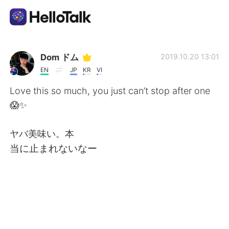
Sprachaustausch-App
Dom ドム
2019.10.20 13:01
EN
JP
KR
VI
AI Grammar Checker
Love this so much, you just can’t stop after one
😱✨
Deutsch
ヤバ美味い。本
当に止まれないなー
English
简体中文
繁體中文
Español
العربية
Français