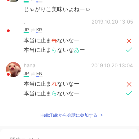
じゃがりこ美味いよねー☺
.
2019.10.20 13:05
JP
KR
本当に止ま
れ
ないなー
本当に止ま
ら
ないな
あ
ー
hana
2019.10.20 13:04
JP
EN
本当に止ま
れ
ないなー
本当に止ま
ら
ないなー
HelloTalkから会話に参加する