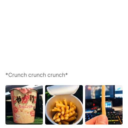
Deutsch
한국어
Русский
ไทย
Indonesia
Italiano
Türkçe
Tiếng Việt
Português
*Crunch crunch crunch*