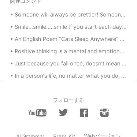
関連コメント
Someone will always be prettier! Someone will always be smarter! Someone will always be younger! ...
Smile...smile.....smile If you start each day with a smile in the morning, you might be surprised...
An English Poem “Cats Sleep Anywhere” Cats sleep anywhere, any table, any chair. Top of piano, ...
Positive thinking is a mental and emotional attitude that focuses on the bright side of life and ...
Just because you fail once, doesn't mean you're gonna fail at everything. Keep trying, hold on, a...
In a person's life, no matter what you do, there will always be people who gossip, and there will...
フォローする
Webバージョン
AI Grammar
Press Kit