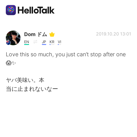
語学交換アプリ
Dom ドム
2019.10.20 13:01
EN
JP
KR
VI
AI Grammar Checker
Love this so much, you just can’t stop after one
😱✨
日本語
ヤバ美味い。本
当に止まれないなー
English
简体中文
繁體中文
Español
العربية
Français