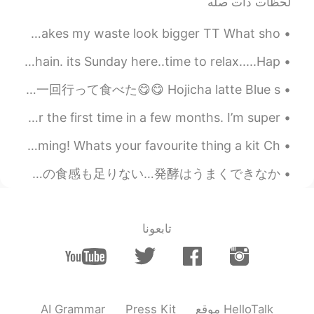
لحظات ذات صله
Should I buy it? I like it but the waste isn’t tight so it makes my waste look bigger TT What sho...
came to Hooters today...a sports bar and restaurant chain. its Sunday here..time to relax.....Hap...
Koku Culture🍵 So delicious I had to go here again😋 めっちゃ美味しかったからもう一回行って食べた😋😋 Hojicha latte Blue s...
I will be meeting my Japanese girlfriend’s parents for the first time in a few months. I’m super ...
I took this photo close to my workplace. Christmas is coming! Whats your favourite thing a kit Ch...
今日は初めてホンコンの「排包」(pai bao)というパンを作ってみました！日本のミルクパンみたい🍞なパンなのかな？ 形は全然整えられなかったね😂 ふわふわの食感も足りない…発酵はうまくできなか...
تابعونا
AI Grammar
Press Kit
موقع HelloTalk