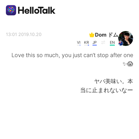
تطبيق تبادل اللغة
Dom ドム
2019.10.20 13:01
VI
KR
JP
EN
AI Grammar Checker
Love this so much, you just can’t stop after one
😱✨
العربية
ヤバ美味い。本
当に止まれないなー
English
简体中文
繁體中文
Español
Français
Deutsch