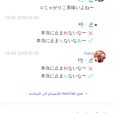
じゃがりこ美味いよねー☺
2019.10.20 13:05
.
KR
JP
本当に止ま
れ
ないなー
本当に止ま
ら
ないな
あ
ー
2019.10.20 13:04
hana
EN
JP
本当に止ま
れ
ないなー
本当に止ま
ら
ないなー
افتح HelloTalk للانضمام الى المحادثة