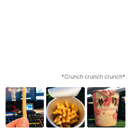
日本語
한국어
Русский
ไทย
Indonesia
Italiano
Türkçe
Tiếng Việt
Português
*Crunch crunch crunch*