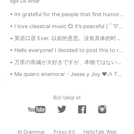
İlgili Dil Anlar
Im grateful for the people that find humor in even the hardest of times. Take in Joy whenever you...
I love classical music 💞 it’s peaceful (⌒▽⌒) it takes me to a different world when I listen to th...
英语口语 Ever. 以前的意思。没有具体的时间 Did you ever do this? Did you ever travel abroad? Did you ever get mar...
Hello everyone! I decided to post this to remind everyone that despite getting older or having a ...
万里の長城が大好きですが、本物ではないです。多くの観光スポットは80年代に再建されたんです。しかし、「野长城」と言う部分は古代から残っている建築です。私は2年間北京に住んでいて、4回万里の長城に...
Me quiero enamorar - Jesse y Joy ❤️🎶 This is the first song I’m posting in my native language, Sp...
Bizi takip et
AI Grammar
Press Kit
HelloTalk Web