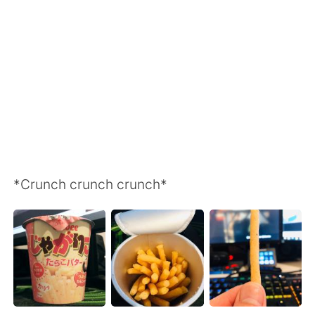
Deutsch
日本語
한국어
Русский
ไทย
Indonesia
Italiano
Tiếng Việt
Português
*Crunch crunch crunch*