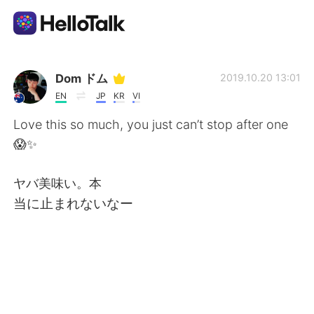
Dil Değişimi Uygulaması
Dom ドム
2019.10.20 13:01
EN
JP
KR
VI
AI Grammar Checker
Love this so much, you just can’t stop after one
😱✨
Türkçe
ヤバ美味い。本
当に止まれないなー
English
简体中文
繁體中文
Español
العربية
Français