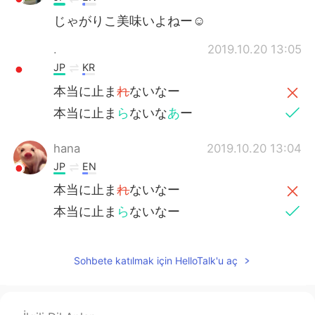
じゃがりこ美味いよねー☺
.
2019.10.20 13:05
JP
KR
本当に止ま
れ
ないなー
本当に止ま
ら
ないな
あ
ー
hana
2019.10.20 13:04
JP
EN
本当に止ま
れ
ないなー
本当に止ま
ら
ないなー
Sohbete katılmak için HelloTalk'u aç