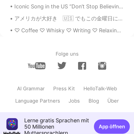
Iconic Song in the US “Don’t Stop Believing” - Journey There is probably no better song if you ...
アメリカが大好き 🇺🇸 でもこの金曜日に日本へ行きる！ 皆さん、僕はとってもワクワクだ！ 僕の予定: 3月7日 - Arrive at 2:20 PM EAT EVERYTHING 全...
♡ Coffee ♡ Whisky ♡ Writing ♡ Relaxing Music ♡ Late night walks ♡ Rainy Days ♡ Beautiful secret m...
Folge uns
AI Grammar
Press Kit
HelloTalk-Web
Language Partners
Jobs
Blog
Über
Lerne gratis Sprachen mit
50 Millionen
App öffnen
Muttersprachlern