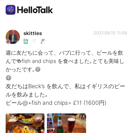
Sprachaustausch-App
skittles
2021.09.15 11:05
EN
JP
AI Grammar Checker
週に友だちに会って、パブに行って、ビールを飲
んで🍻fish and chips を食べました｡とても美味し
Deutsch
かったです｡😄
😄
友だちはBeck’s を飲んで、私はイギリスのビー
English
简体中文
ルを飲みました｡
ビール@+fish and chips= £11 (1600円)
繁體中文
Español
العربية
Français