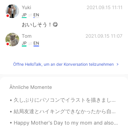
Yuki
2021.09.15 11:11
JP
EN
おいしそう！😋
Tom
2021.09.15 11:07
JP
EN
That’s cool, sir!
KIE
2021.09.15 11:06
Öffne HelloTalk, um an der Konversation teilzunehmen
JP
EN
本場のフィッシュ&チップスを食べてみた
いです😋美味しそう！
Ähnliche Momente
Jin
2021.09.15 11:06
久しぶりにパソコンでイラストを描きました〜 こんな簡単な絵でも、この段階まで描いて、半日もかかってしまいました😓こういうイラストは一年に1、2回しか描かなくて、腕が落ちましたね… 目がもう疲れた...
JP
EN
結局友達とハイキングできなかったから自分で青梅にあるコースにした！ウェブサイトは「簡単なBeginnerコースって書いてたからちょうどいいと思ったけど.... 全然そうじゃなかった😂 本当に死に...
That’s amazing. I like fish and chips.
Happy Mother's Day to my mom and also to my sister! Thanks mom for making sure that l ate a lot ...