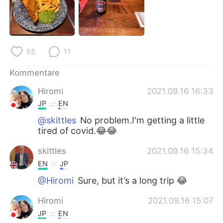
日本語
한국어
Русский
ไทย
55
11
Indonesia
Italiano
Kommentare
Türkçe
Tiếng Việt
Hiromi
2021.09.16 16:33
Português
JP
EN
@skittles
No problem.I'm getting a little
tired of covid.😂😂
skittles
2021.09.16 15:34
EN
JP
@Hiromi
Sure, but it’s a long trip 😂
Hiromi
2021.09.16 15:07
JP
EN