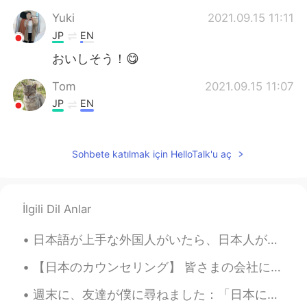
Yuki
2021.09.15 11:11
JP
EN
おいしそう！😋
Tom
2021.09.15 11:07
JP
EN
That’s cool, sir!
KIE
2021.09.15 11:06
Sohbete katılmak için HelloTalk'u aç
JP
EN
本場のフィッシュ&チップスを食べてみた
いです😋美味しそう！
İlgili Dil Anlar
Jin
2021.09.15 11:06
日本語が上手な外国人がいたら、日本人が「何年間日本にいらっしゃいますか？」と言い方することに気付きました。その言い方をなんて解釈すればいいのか？ 日本人に限らず、一般の人が「国に滞在しないと流...
JP
EN
【日本のカウンセリング】 皆さまの会社には、社内専用のSNSありますか？部長以上の管理職が「イイネ！」をいっぱい押してくれないとボーナスが出ない会社で働いていました。当然、仕事で活躍した内容の...
That’s amazing. I like fish and chips.
週末に、友達が僕に尋ねました：「日本に住む予定があるの?」 僕は答えました：「本当にそうじゃない、なぜ尋ねる?」 「セバスチャンは日本語がかなり上手なので。ドイツに帰るの予定あれば、一生懸命日本...