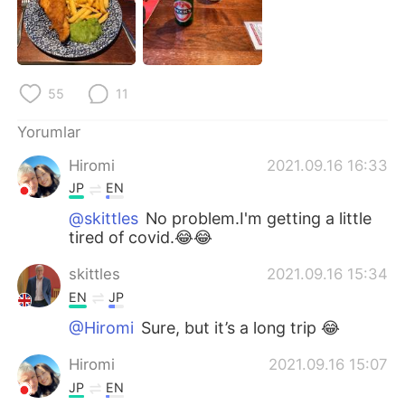
Deutsch
日本語
한국어
Русский
55
11
ไทย
Indonesia
Yorumlar
Italiano
Tiếng Việt
Hiromi
2021.09.16 16:33
Português
JP
EN
@skittles
No problem.I'm getting a little
tired of covid.😂😂
skittles
2021.09.16 15:34
EN
JP
@Hiromi
Sure, but it’s a long trip 😂
Hiromi
2021.09.16 15:07
JP
EN