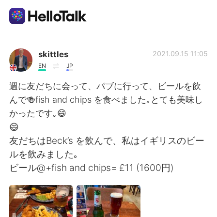
Dil Değişimi Uygulaması
skittles
2021.09.15 11:05
EN
JP
AI Grammar Checker
週に友だちに会って、パブに行って、ビールを飲
んで🍻fish and chips を食べました｡とても美味し
Türkçe
かったです｡😄
😄
友だちはBeck’s を飲んで、私はイギリスのビー
English
简体中文
ルを飲みました｡
ビール@+fish and chips= £11 (1600円)
繁體中文
Español
العربية
Français