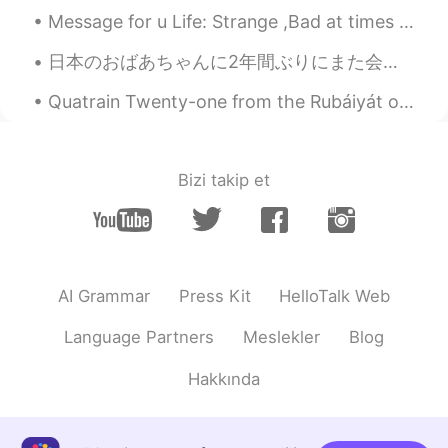
Message for u Life: Strange ,Bad at times ,Joyful at times and Cruel at most. I know you know thi...
日本のおばあちゃんに2年間ぶりにまた会えてすごくすごく嬉しい❤️❤️❤️ 手作りのご馳走がとても美味しかった！😍 ご飯終わってから、お茶飲みながら夜までたくさんお話したり、写真撮ったり、色々な綺...
Quatrain Twenty-one from the Rubáiyát of Omar Khayyám. Translated by Edward FitzGerald. Lo! so...
Bizi takip et
AI Grammar
Press Kit
HelloTalk Web
Language Partners
Meslekler
Blog
Hakkında