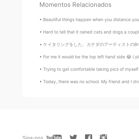
本場のフィッシュ&チップスを食べて
Momentos Relacionados
Jin
Beautiful things happen when you distance yourse
JP
EN
Hard to tell that it rained cats and dogs a couple
That’s amazing. I like fish and chip
ケイタリングをした。カナダのアーティストのBrent Comber東京に来た。プランクサ
For me it would be the top left hand side 😂 
Trying to get comfortable taking pics of myself
Today, there was no school. My friend and I dro
Siga-nos