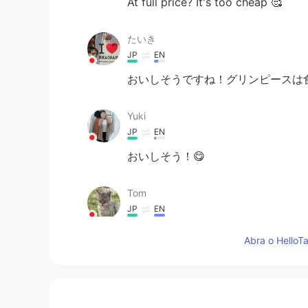
At full price? It's too cheap 🥰
たいき
JP
EN
おいしそうですね！グリンピースは
Yuki
JP
EN
おいしそう！😋
Tom
JP
EN
That’s cool, sir!
Abra o HelloTa
KIE
JP
EN