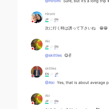
@Hiromi
Sure, but it’s a long trip 
Hiromi
JP
EN
次に行く時は誘って下さいね 😁😁
Aki
JP
EN
@skittles
😋✌️
skittles
EN
JP
@Aki
Yes, that is about average p
Aki
JP
EN