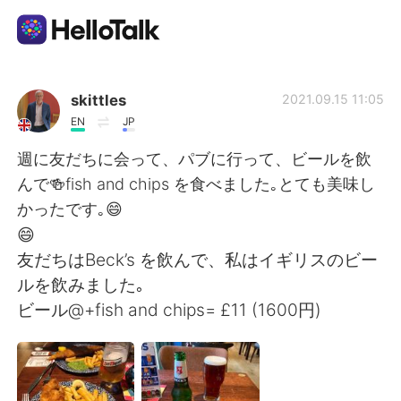
언어 교환 앱
skittles
2021.09.15 11:05
EN
JP
AI Grammar Checker
週に友だちに会って、パブに行って、ビールを飲
んで🍻fish and chips を食べました｡とても美味し
한국어
かったです｡😄
😄
友だちはBeck’s を飲んで、私はイギリスのビー
English
简体中文
ルを飲みました｡
ビール@+fish and chips= £11 (1600円)
繁體中文
Español
العربية
Français