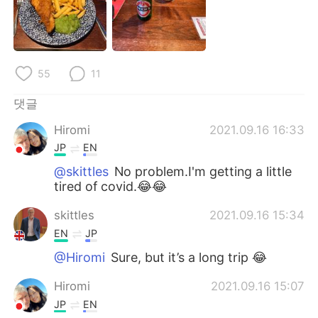
Deutsch
日本語
Русский
ไทย
55
11
Indonesia
Italiano
댓글
Türkçe
Tiếng Việt
Hiromi
2021.09.16 16:33
Português
JP
EN
@skittles
No problem.I'm getting a little
tired of covid.😂😂
skittles
2021.09.16 15:34
EN
JP
@Hiromi
Sure, but it’s a long trip 😂
Hiromi
2021.09.16 15:07
JP
EN