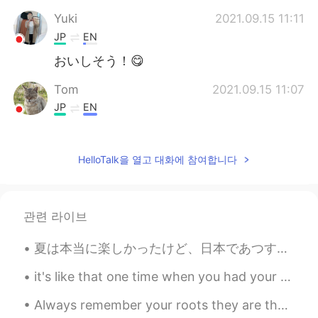
Yuki
2021.09.15 11:11
JP
EN
おいしそう！😋
Tom
2021.09.15 11:07
JP
EN
That’s cool, sir!
KIE
2021.09.15 11:06
HelloTalk을 열고 대화에 참여합니다
JP
EN
本場のフィッシュ&チップスを食べてみた
いです😋美味しそう！
관련 라이브
Jin
2021.09.15 11:06
夏は本当に楽しかったけど、日本であつすぎました。祭りに行って花火を見に行ました。日本で花火大会は本当にすごいです。こんな花火大会は見たことがありませんでした。もっと涼しくなるから、秋が楽しみです...
JP
EN
it's like that one time when you had your earphones in and you were speaking way too loud and eve...
That’s amazing. I like fish and chips.
Always remember your roots they are the foundation of your life and the wings of you...