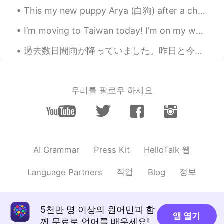
This my new puppy Arya (白狗) after a character from Game of Thrones (权力的游戏). She’s super energetic...
I’m moving to Taiwan today! I’m on my way with about half of my possessions, which is apparently ...
過去数日間雨が降っていました。昨日と今日は晴れた日だから良かった！☀️ モモちゃんは裏庭に走って、ドアを見つけられないので、中に入るためにスクリーンを登ってみました。😂 スパイダー猫になったね。🕷🐱
우리를 팔로우 하세요
HelloTalk 웹
AI Grammar
Press Kit
직업
정보
Language Partners
Blog
5천만 명 이상의 원어민과 함
앱 열기
께 무료로 언어를 배우세요!