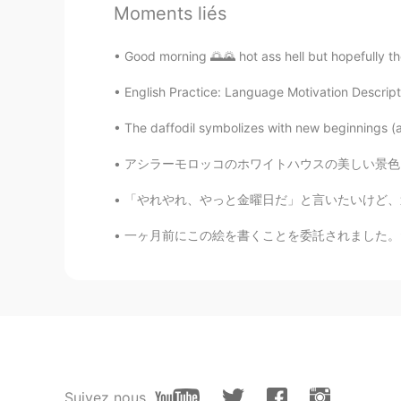
本場のフィッシュ&チップスを食べて
Moments liés
Jin
Good morning 🌅🌄 hot ass hell but hopefully the 
JP
EN
English Practice: Language Motivation Descripti
That’s amazing. I like fish and chip
The daffodil symbolizes with new beginnings (an
アシラーモロッコのホワイトハウスの美しい景色 For members in Sappo
「やれやれ、やっと金曜日だ」と言いたいけど、週末は、オンコールです。休日のため、ほとん
一ヶ月前にこの絵を書くことを委託されました。ただ一ヶ月前だけど、私が書いたように見えない
Suivez nous