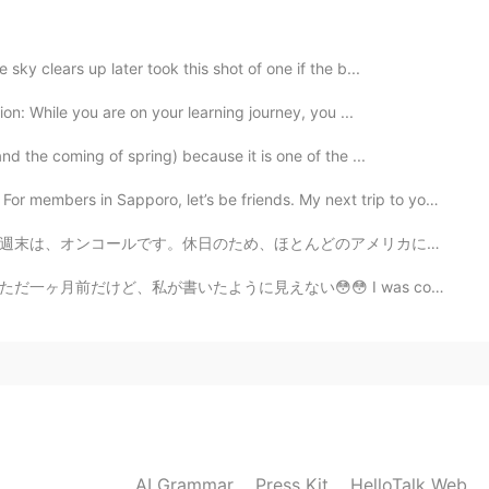
みたいです😋美味しそう！
2021.09.15 11:06
sky clears up later took this shot of one if the b...
on: While you are on your learning journey, you ...
s.
d the coming of spring) because it is one of the ...
ro, let’s be friends. My next trip to your city will...
どのアメリカにとっては長い週末ですが、私に、休みがありません。 もう這ってるけど頑張りまーす！ ー 写真...
😳😳 I was commisioned to paint this one month ago. It ...
AI Grammar
Press Kit
HelloTalk Web