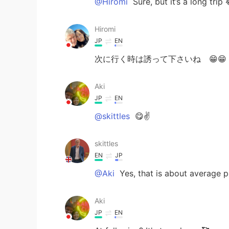
@Hiromi
Sure, but it’s a long trip 
Hiromi
JP
EN
次に行く時は誘って下さいね 😁😁
Aki
JP
EN
@skittles
😋✌️
skittles
EN
JP
@Aki
Yes, that is about average p
Aki
JP
EN