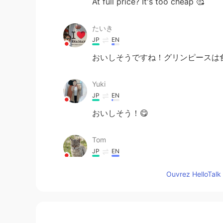
At full price? It's too cheap 🥰
たいき
JP
EN
おいしそうですね！グリンピースは
Yuki
JP
EN
おいしそう！😋
Tom
JP
EN
That’s cool, sir!
Ouvrez HelloTalk 
KIE
JP
EN