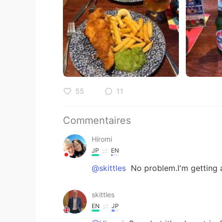
55
11
Commentaires
Hiromi
JP
EN
@skittles
No problem.I'm getting a 
skittles
EN
JP