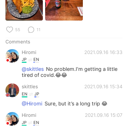
日本語
한국어
Русский
ไทย
55
11
Indonesia
Italiano
Comments
Türkçe
Tiếng Việt
Hiromi
2021.09.16 16:33
Português
JP
EN
@skittles
No problem.I'm getting a little
tired of covid.😂😂
skittles
2021.09.16 15:34
EN
JP
@Hiromi
Sure, but it’s a long trip 😂
Hiromi
2021.09.16 15:07
JP
EN