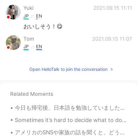
Yuki
2021.09.15 11:11
JP
EN
おいしそう！😋
Tom
2021.09.15 11:07
JP
EN
That’s cool, sir!
KIE
2021.09.15 11:06
Open HelloTalk to join the conversation
JP
EN
本場のフィッシュ&チップスを食べてみた
いです😋美味しそう！
Related Moments
Jin
2021.09.15 11:06
今日も帰宅後、日本語を勉強していました。日本に引っ越してからというもの、勉強が疎かになってしまった気がします。仕事が終わってから勉強が億劫になる傾向があります。 今までもう6年半ほど日本語の勉強...
JP
EN
Sometimes it’s hard to decide what to do. I love being a father, and I love exercising, doing spo...
That’s amazing. I like fish and chips.
アメリカのSNSや家族の話を聞くと、どうしても日本の対策は怠けてるかと思ってた。。それに、オリンピックの延期が決まってから、すぐその態度が変わった気がする。現に関東で外出自粛が妖精された。オリン...