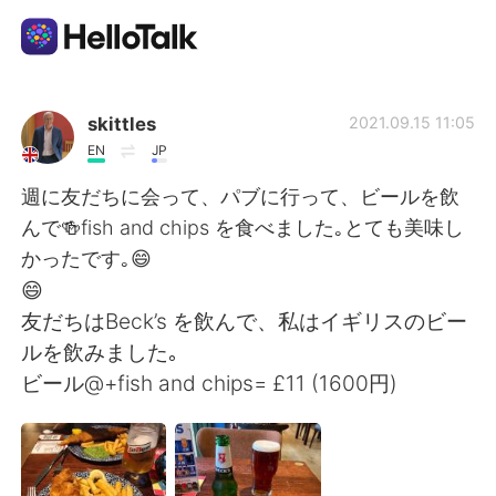
Language Exchange App
skittles
2021.09.15 11:05
EN
JP
AI Grammar Checker
週に友だちに会って、パブに行って、ビールを飲
んで🍻fish and chips を食べました｡とても美味し
English
かったです｡😄
😄
友だちはBeck’s を飲んで、私はイギリスのビー
简体中文
繁體中文
ルを飲みました｡
ビール@+fish and chips= £11 (1600円)
Español
العربية
Français
Deutsch