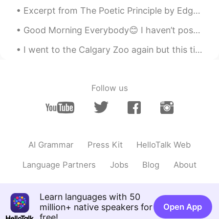
Excerpt from The Poetic Principle by Edgar Allan Poe. He feels it in the beauty of woman, in the...
Good Morning Everybody😊 I haven’t posted in awhile and I’m sorry about that, I’ve been pretty bu...
I went to the Calgary Zoo again but this time I brought my Nikon camera. I’m quite happy with how...
Follow us
AI Grammar
Press Kit
HelloTalk Web
Language Partners
Jobs
Blog
About
Learn languages with 50
million+ native speakers for
Open App
free!