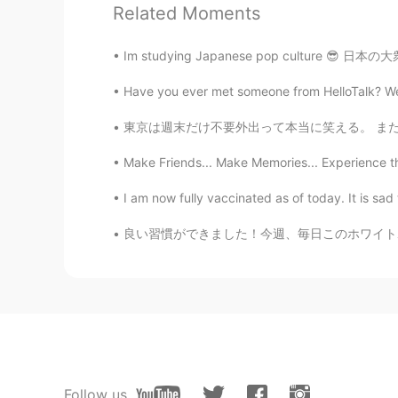
昨日の夜ダウンロードして、一気にス
Related Moments
た。
昨日の夜
に
ダウンロードして、一気に
Im studying Japanese pop culture 😎 日本の大衆文化に
した。
Have you ever met someone from HelloTalk? We h
himys
東京は週末だけ不要外出って本当に笑える。 また月曜日から満員電車なってさらにコロナウイ
JP
EN
Make Friends... Make Memories... Experience th
皆さんのお陰で、日本語学校一日も
た。
I am now fully vaccinated as of today. It is sad 
皆さんのお陰で、日本語学校
へ
一日
良い習慣ができました！今週、毎日このホワイトボードでいくつの新しい単語を書いてみました
うになりました。
昨日の夜ダウンロードして、一気にス
た。
昨日の夜ダウンロードして、一気にス
た。
Follow us