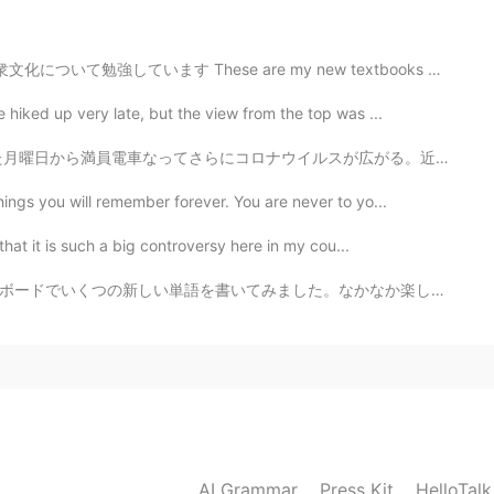
テージ99になって、781個四字熟語を勉強しまし
ステージ99になって、781個
の
四字熟語を勉強しま
ついて勉強しています These are my new textbooks こりゃワシの新しい教科書じゃ。...
iked up very late, but the view from the top was ...
2020.04.19 12:07
ルスが広がる。近頃海外みたいに東京がなっちゃうからみんな気をつけよう。無理に外に出かけず、無理に友達と会わ...
ings you will remember forever. You are never to yo...
行ったことない私は、日本語を喋るようになりまし
that it is such a big controversy here in my cou...
も行ったことない私は、日本語を喋
ることができ
るよ
。なかなか楽しくて、すごく便利だったのでこのまま書き続けると思います。 字を書くのがまだまだだから、許して...
テージ99になって、781個四字熟語を勉強しまし
テージ99になって、781個
の
四字熟語を勉強しまし
AI Grammar
Press Kit
HelloTal