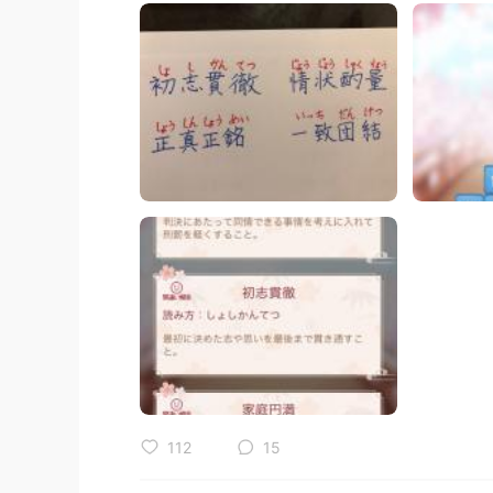
112
15