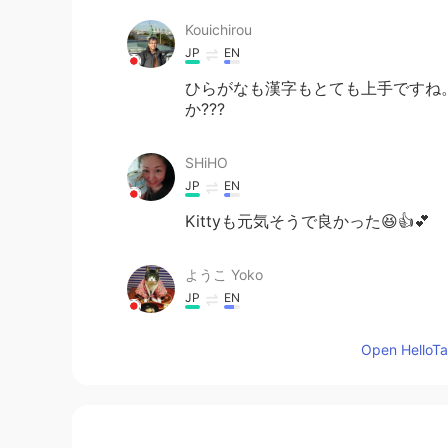
Kouichirou
JP
EN
ひらがなも漢字もとても上手ですね
か???
SHiHO
JP
EN
Kittyも元気そうで良かった😆👍💕
ようこ Yoko
JP
EN
皆さんのお陰で、日本語学校一日も
Open HelloTal
た。
皆さんのお陰で、日本語学校
へ(に)
き
るようになりました。