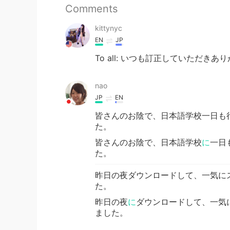
Comments
kittynyc
EN
JP
To all: いつも訂正していただ
nao
JP
EN
皆さんのお陰で、日本語学校一日も
た。
皆さんのお陰で、日本語学校
に
一日
た。
昨日の夜ダウンロードして、一気に
た。
昨日の夜
に
ダウンロードして、一気
ました。