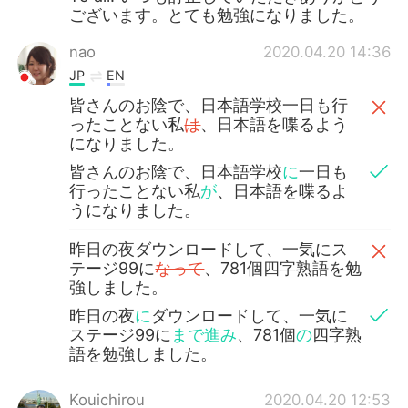
ございます。とても勉強になりました。
nao
2020.04.20 14:36
JP
EN
皆さんのお陰で、日本語学校一日も行
ったことない私
は
、日本語を喋るよう
になりました。
皆さんのお陰で、日本語学校
に
一日も
行ったことない私
が
、日本語を喋るよ
うになりました。
昨日の夜ダウンロードして、一気にス
テージ99に
なって
、781個四字熟語を勉
強しました。
昨日の夜
に
ダウンロードして、一気に
ステージ99に
まで進み
、781個
の
四字熟
語を勉強しました。
Kouichirou
2020.04.20 12:53