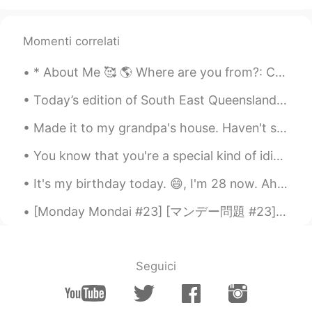
昨日の夜ダウンロードして、一気にス
テージ99になって、781個四字熟語を勉
強しました。
Momenti correlati
昨日の夜
に
ダウンロードして、一気に
ステージ99になって、781個
の
四字熟語
* About Me 🥰 🌎 Where are you from?: California ☀️ 📈 Height: 4’11 😳 🍰 Birthday: June 5th 👀 Eye co...
を勉強しました。
Today’s edition of South East Queensland sunset 🌅 We are about to have a BIG storm here though!...
himys
2020.04.19 12:07
Made it to my grandpa's house. Haven't seen him in 6 years and haven't visited his home in almos...
JP
EN
You know that you're a special kind of idiot when you open a book thinking that it's your laptop ...
皆さんのお陰で、日本語学校一日も行
ったことない私は、日本語を喋るよう
It's my birthday today. 😄, I'm 28 now. Ah, I feel quite happy. There are so many things I want to...
になりました。
皆さんのお陰で、日本語学校
へ
一日も
[Monday Mondai #23] [マンデー問題 #23] 皆さん、次の会話を読んで適切な答えを選んでください 🤔 後で正解を発表し、説明します 😁 👩🏻‍🦰：”Hey Nina, i...
行ったことない私は、日本語を喋
るこ
とができ
るようになりました。
Seguici
昨日の夜ダウンロードして、一気にス
テージ99になって、781個四字熟語を勉
強しました。