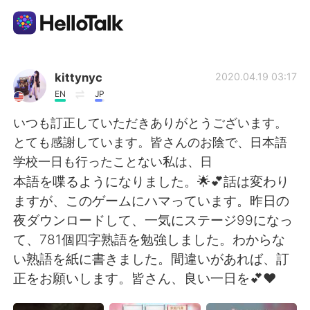
App di scambio linguistico
kittynyc
2020.04.19 03:17
EN
JP
AI Grammar Checker
いつも訂正していただきありがとうございます。
とても感謝しています。皆さんのお陰で、日本語
Italiano
学校一日も行ったことない私は、日
本語を喋るようになりました。🌟💕話は変わり
ますが、このゲームにハマっています。昨日の
English
简体中文
夜ダウンロードして、一気にステージ99になっ
て、781個四字熟語を勉強しました。わからな
繁體中文
Español
い熟語を紙に書きました。間違いがあれば、訂
正をお願いします。皆さん、良い一日を💕❤
العربية
Français