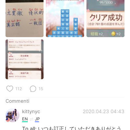
Deutsch
日本語
한국어
Русский
ไทย
Indonesia
Türkçe
Tiếng Việt
Português
112
15
Commenti
kittynyc
2020.04.23 04:43
EN
JP
To all: いつも訂正していただきありがとう