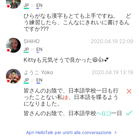
JP
EN
ひらがなも漢字もとても上手ですね。 ど
う練習したら、こんなにきれいに書けるん
ですか???
SHiHO
2020.04.19 22:09
JP
EN
Kittyも元気そうで良かった😆👍💕
ようこ Yoko
2020.04.19 13:19
JP
EN
皆さんのお陰で、日本語学校一日も行
ったことない私
は
、日本語を喋るよう
になりました。
皆さんのお陰で、日本語学校
へ(に)
一日
も行ったこと
の
ない私
が
、日本語を喋
ることができ
るようになりました。
Apri HelloTalk per unirti alla conversazione