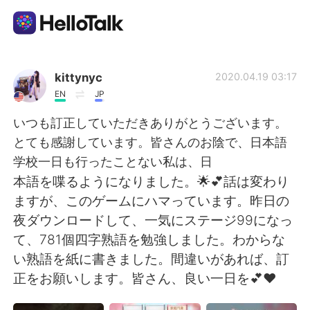
Dil Değişimi Uygulaması
kittynyc
2020.04.19 03:17
EN
JP
AI Grammar Checker
いつも訂正していただきありがとうございます。
とても感謝しています。皆さんのお陰で、日本語
Türkçe
学校一日も行ったことない私は、日
本語を喋るようになりました。🌟💕話は変わり
ますが、このゲームにハマっています。昨日の
English
简体中文
夜ダウンロードして、一気にステージ99になっ
て、781個四字熟語を勉強しました。わからな
繁體中文
Español
い熟語を紙に書きました。間違いがあれば、訂
正をお願いします。皆さん、良い一日を💕❤
العربية
Français