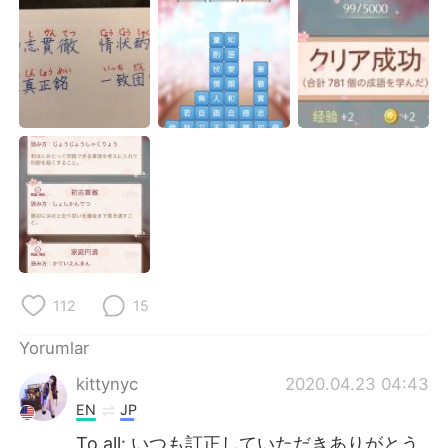
Deutsch
日本語
한국어
Русский
ไทย
Indonesia
Italiano
Tiếng Việt
Português
112
15
Yorumlar
kittynyc
2020.04.23 04:43
EN
JP
To all: いつも訂正していただきありがとう