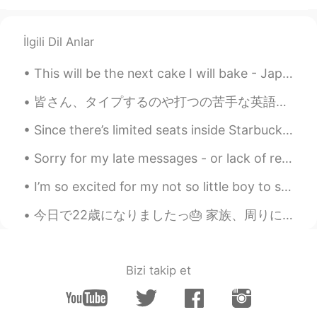
昨日の夜ダウンロードして、一気にス
テージ99になって、781個四字熟語を勉
強しました。
İlgili Dil Anlar
昨日の夜
に
ダウンロードして、一気に
ステージ99になって、781個
の
四字熟語
This will be the next cake I will bake - Japanese strawberry shortcake. Looks delicious doesn't i...
を勉強しました。
皆さん、タイプするのや打つの苦手な英語がありますか？ 私にとっては日本語の"ミーティング"が難しいです。仕事でメールやリポートを書くときによく出てくる言葉なので、ほぼ毎回書き直すことになります...
himys
2020.04.19 12:07
Since there’s limited seats inside Starbucks I had to sit outside. The Starbucks employee wrote o...
JP
EN
Sorry for my late messages - or lack of response... I have been so busy with work lately 😓 and oc...
皆さんのお陰で、日本語学校一日も行
ったことない私は、日本語を喋るよう
I’m so excited for my not so little boy to start preschool tomorrow. Went and got some new clothe...
になりました。
皆さんのお陰で、日本語学校
へ
一日も
今日で22歳になりましたっ🎂 家族、周りにいる。大切な方々いつも応援してくれる。みなさまありがとうございます！これからもよろしくお願いします。たくさんのメッセージをありがとうううう。 美味しいも...
行ったことない私は、日本語を喋
るこ
とができ
るようになりました。
Bizi takip et
昨日の夜ダウンロードして、一気にス
テージ99になって、781個四字熟語を勉
強しました。