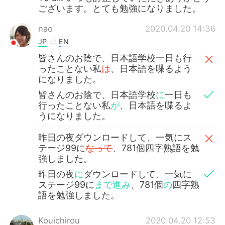
ございます。とても勉強になりました。
nao
2020.04.20 14:36
JP
EN
皆さんのお陰で、日本語学校一日も行
ったことない私
は
、日本語を喋るよう
になりました。
皆さんのお陰で、日本語学校
に
一日も
行ったことない私
が
、日本語を喋るよ
うになりました。
昨日の夜ダウンロードして、一気にス
テージ99に
なって
、781個四字熟語を勉
強しました。
昨日の夜
に
ダウンロードして、一気に
ステージ99に
まで進み
、781個
の
四字熟
語を勉強しました。
Kouichirou
2020.04.20 12:53