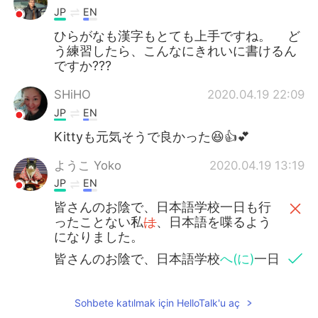
JP
EN
ひらがなも漢字もとても上手ですね。 ど
う練習したら、こんなにきれいに書けるん
ですか???
SHiHO
2020.04.19 22:09
JP
EN
Kittyも元気そうで良かった😆👍💕
ようこ Yoko
2020.04.19 13:19
JP
EN
皆さんのお陰で、日本語学校一日も行
ったことない私
は
、日本語を喋るよう
になりました。
皆さんのお陰で、日本語学校
へ(に)
一日
も行ったこと
の
ない私
が
、日本語を喋
ることができ
るようになりました。
Sohbete katılmak için HelloTalk'u aç