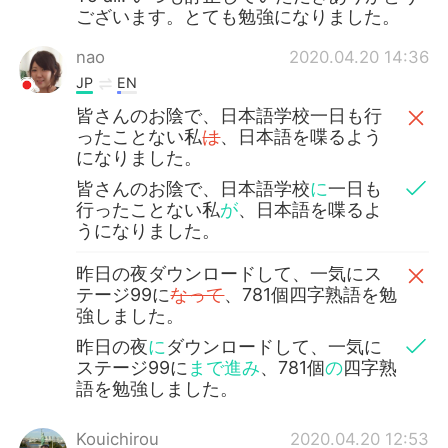
ございます。とても勉強になりました。
nao
2020.04.20 14:36
JP
EN
皆さんのお陰で、日本語学校一日も行
ったことない私
は
、日本語を喋るよう
になりました。
皆さんのお陰で、日本語学校
に
一日も
行ったことない私
が
、日本語を喋るよ
うになりました。
昨日の夜ダウンロードして、一気にス
テージ99に
なって
、781個四字熟語を勉
強しました。
昨日の夜
に
ダウンロードして、一気に
ステージ99に
まで進み
、781個
の
四字熟
語を勉強しました。
Kouichirou
2020.04.20 12:53