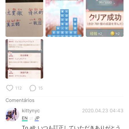
Deutsch
日本語
한국어
Русский
ไทย
Indonesia
Italiano
Türkçe
Tiếng Việt
112
15
Comentários
kittynyc
2020.04.23 04:43
EN
JP
To all: いつも訂正していただきありがとう