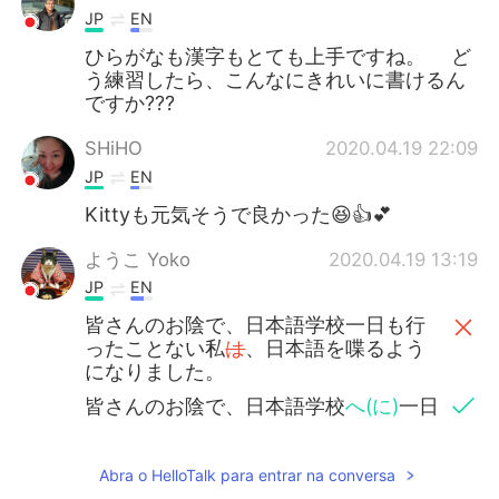
JP
EN
ひらがなも漢字もとても上手ですね。 ど
う練習したら、こんなにきれいに書けるん
ですか???
SHiHO
2020.04.19 22:09
JP
EN
Kittyも元気そうで良かった😆👍💕
ようこ Yoko
2020.04.19 13:19
JP
EN
皆さんのお陰で、日本語学校一日も行
ったことない私
は
、日本語を喋るよう
になりました。
皆さんのお陰で、日本語学校
へ(に)
一日
も行ったこと
の
ない私
が
、日本語を喋
ることができ
るようになりました。
Abra o HelloTalk para entrar na conversa