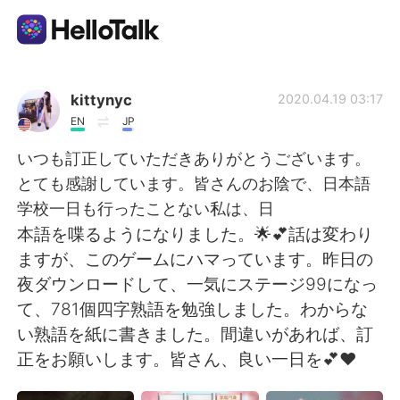
Aplicativo de troca de idioma
kittynyc
2020.04.19 03:17
EN
JP
AI Grammar Checker
いつも訂正していただきありがとうございます。
とても感謝しています。皆さんのお陰で、日本語
Português
学校一日も行ったことない私は、日
本語を喋るようになりました。🌟💕話は変わり
ますが、このゲームにハマっています。昨日の
English
简体中文
夜ダウンロードして、一気にステージ99になっ
て、781個四字熟語を勉強しました。わからな
繁體中文
Español
い熟語を紙に書きました。間違いがあれば、訂
正をお願いします。皆さん、良い一日を💕❤
العربية
Français