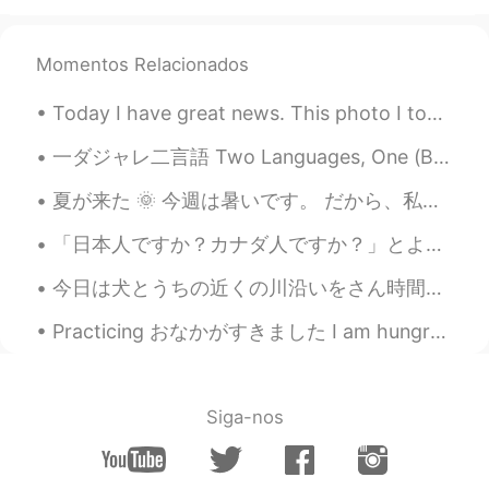
昨日の夜ダウンロードして、一気にス
テージ99になって、781個四字熟語を勉
強しました。
Momentos Relacionados
昨日の夜
に
ダウンロードして、一気に
ステージ99になって、781個
の
四字熟語
Today I have great news. This photo I took has been selected to be part of an art exhibition in L...
を勉強しました。
一ダジャレ二言語 Two Languages, One (Bad) Joke 🇯🇵【日本語】 ２人がレストランでラム(子羊の肉)を食べてる 🍽 👩🏻：「このラム、おいしいね！」 👨🏻：「うん、...
himys
2020.04.19 12:07
夏が来た 🌞 今週は暑いです。 だから、私の毎日のスケジュールは天候によって変わります。 午前中の天気は30度近く涼しい😱 これから朝ハイキングをしてみます。 これは今朝の月の写真です。 今お...
JP
EN
「日本人ですか？カナダ人ですか？」とよく聞かれるんですが、実は私もよく分かってません。日本生まれ、見た目はバリバリ日本人です。しかし父は3世の日系カナディアンで日本語はほとんど喋れなかったし、実...
皆さんのお陰で、日本語学校一日も行
ったことない私は、日本語を喋るよう
今日は犬とうちの近くの川沿いをさん時間ぐらい歩きました。その道は10キロくらいです。最近そこにジョギングをよくしに行きます。でも、今日は時間がたくさんあったので、散歩することを決めました。その所...
になりました。
皆さんのお陰で、日本語学校
へ
一日も
Practicing おなかがすきました I am hungry ラ一メンが食べたいです I want to eat Ramen これは京都駅の'Ramen Street'です This ...
行ったことない私は、日本語を喋
るこ
とができ
るようになりました。
Siga-nos
昨日の夜ダウンロードして、一気にス
テージ99になって、781個四字熟語を勉
強しました。