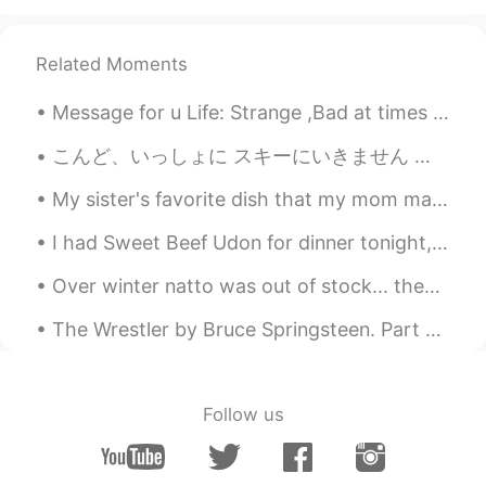
昨日の夜ダウンロードして、一気にス
テージ99になって、781個四字熟語を勉
強しました。
Related Moments
昨日の夜
に
ダウンロードして、一気に
ステージ99になって、781個
の
四字熟語
Message for u Life: Strange ,Bad at times ,Joyful at times and Cruel at most. I know you know thi...
を勉強しました。
こんど、いっしょに スキーにいきません か？ - Will you go ski with me next time? (Can you handle expert-only runs? 😆) ...
himys
2020.04.19 12:07
My sister's favorite dish that my mom makes. I prefer yellow noodles over white. But soup makes m...
JP
EN
I had Sweet Beef Udon for dinner tonight, it was delicious. 😍😍😍🤤 I love Google, I typed Udon and ...
皆さんのお陰で、日本語学校一日も行
ったことない私は、日本語を喋るよう
Over winter natto was out of stock... then finally I could buy it!! 😭🙏💖✨ Then 2 weeks ago after w...
になりました。
皆さんのお陰で、日本語学校
へ
一日も
The Wrestler by Bruce Springsteen. Part 3 of 3. These things that have comforted me I drive awa...
行ったことない私は、日本語を喋
るこ
とができ
るようになりました。
Follow us
昨日の夜ダウンロードして、一気にス
テージ99になって、781個四字熟語を勉
強しました。