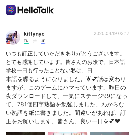
Language Exchange App
kittynyc
2020.04.19 03:17
EN
JP
AI Grammar Checker
いつも訂正していただきありがとうございます。
とても感謝しています。皆さんのお陰で、日本語
English
学校一日も行ったことない私は、日
本語を喋るようになりました。🌟💕話は変わり
ますが、このゲームにハマっています。昨日の
简体中文
繁體中文
夜ダウンロードして、一気にステージ99になっ
て、781個四字熟語を勉強しました。わからな
Español
العربية
い熟語を紙に書きました。間違いがあれば、訂
正をお願いします。皆さん、良い一日を💕❤
Français
Deutsch