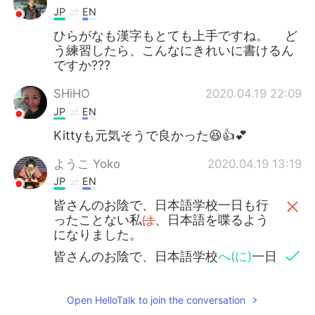
JP
EN
ひらがなも漢字もとても上手ですね。 ど
う練習したら、こんなにきれいに書けるん
ですか???
SHiHO
2020.04.19 22:09
JP
EN
Kittyも元気そうで良かった😆👍💕
ようこ Yoko
2020.04.19 13:19
JP
EN
皆さんのお陰で、日本語学校一日も行
ったことない私
は
、日本語を喋るよう
になりました。
皆さんのお陰で、日本語学校
へ(に)
一日
も行ったこと
の
ない私
が
、日本語を喋
ることができ
るようになりました。
Open HelloTalk to join the conversation