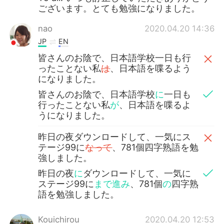
ございます。とても勉強になりました。
nao
2020.04.20 14:36
JP
EN
皆さんのお陰で、日本語学校一日も行
ったことない私
は
、日本語を喋るよう
になりました。
皆さんのお陰で、日本語学校
に
一日も
行ったことない私
が
、日本語を喋るよ
うになりました。
昨日の夜ダウンロードして、一気にス
テージ99に
なって
、781個四字熟語を勉
強しました。
昨日の夜
に
ダウンロードして、一気に
ステージ99に
まで進み
、781個
の
四字熟
語を勉強しました。
Kouichirou
2020.04.20 12:53