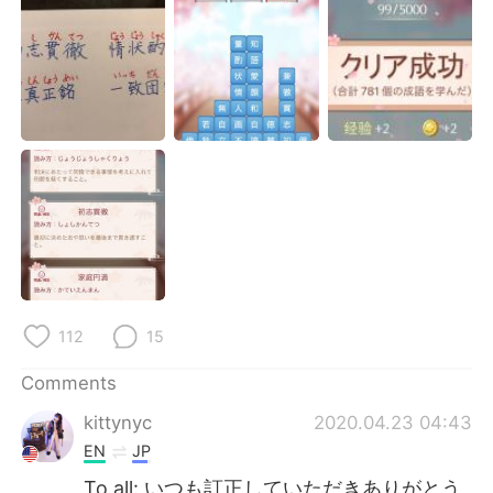
日本語
한국어
Русский
ไทย
Indonesia
Italiano
Türkçe
Tiếng Việt
Português
112
15
Comments
kittynyc
2020.04.23 04:43
EN
JP
To all: いつも訂正していただきありがとう