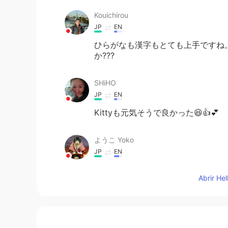
Kouichirou
JP
EN
ひらがなも漢字もとても上手ですね
か???
SHiHO
JP
EN
Kittyも元気そうで良かった😆👍💕
ようこ Yoko
JP
EN
皆さんのお陰で、日本語学校一日も
Abrir He
た。
皆さんのお陰で、日本語学校
へ(に)
き
るようになりました。