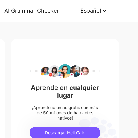
AI Grammar Checker
Español
Aprende en cualquier
lugar
¡Aprende idiomas gratis con más
de 50 millones de hablantes
nativos!
Descargar HelloTalk