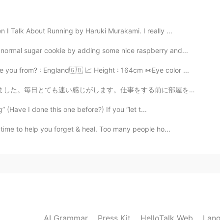
テージ99になって、781個四字熟語を勉強しまし
ステージ99になって、781個
の
四字熟語を勉強しま
I Talk About Running by Haruki Murakami. I really ...
a normal sugar cookie by adding some nice raspberry and...
2020.04.19 12:07
e you from? : England🇬🇧 📈 Height : 164cm 👀Eye color ...
します。仕事をする前に部屋を掃除しました。今日は部屋から綺麗な景色が見えます。ちなみに、今日のお昼ご飯はお寿...
行ったことない私は、日本語を喋るようになりまし
” (Have I done this one before?) If you “let t...
も行ったことない私は、日本語を喋
ることができ
るよ
time to help you forget & heal. Too many people ho...
テージ99になって、781個四字熟語を勉強しまし
テージ99になって、781個
の
四字熟語を勉強しまし
AI Grammar
Press Kit
HelloTalk Web
Lang