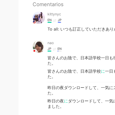
Comentarios
kittynyc
EN
JP
To all: いつも訂正していただ
nao
JP
EN
皆さんのお陰で、日本語学校一日も
た。
皆さんのお陰で、日本語学校
に
一日
た。
昨日の夜ダウンロードして、一気に
た。
昨日の夜
に
ダウンロードして、一気
ました。