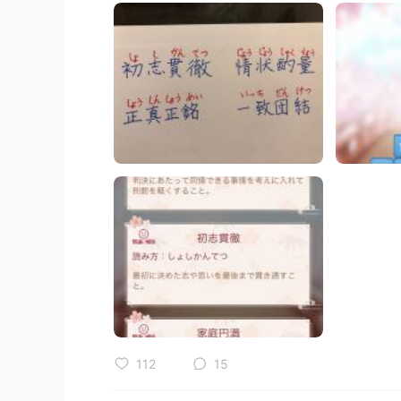
112
15