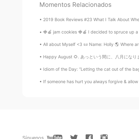
昨日の夜ダウンロードして、一気にス
Momentos Relacionados
た。
昨日の夜
に
ダウンロードして、一気に
2019 Book Reviews #23 What I Talk About When 
した。
🍓🍎 jam cookies 🍓🍎 I decided to spruce up 
himys
All about Myself <3 📜 Name: Holly 🌎 Where ar
JP
EN
Happy August 🌻. あっという間に、八月になりました。毎日とても速い感じが
皆さんのお陰で、日本語学校一日も
た。
Idiom of the Day: “Letting the cat out of the bag
皆さんのお陰で、日本語学校
へ
一日
If someone has hurt you always forgive & allow 
うになりました。
昨日の夜ダウンロードして、一気にス
た。
昨日の夜ダウンロードして、一気にス
た。
Síguenos