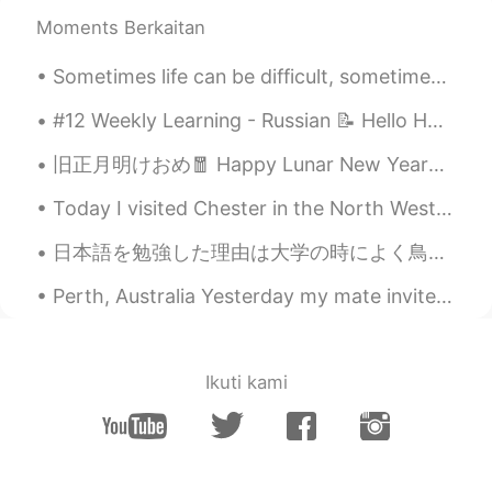
あけましておめでとうございます😊美味し
そうで、かわいいケーキですね🥰
Moments Berkaitan
kazuhiko
2021.01.04 11:20
Sometimes life can be difficult, sometimes we feel like giving up. But, it’s important to remembe...
JP
EN
#12 Weekly Learning - Russian 📝 Hello HT friends 😄, Welcome to my weekly learning of 🇰🇷🇯🇵🇷🇺 ❓Q...
うまそ！^ ^
旧正月明けおめ🧧 Happy Lunar New Year🎊 太陰暦の元日です。太陽ではない月の満ち欠けの周期を基にした暦。だから英語でLunar New Yearと呼ばれています🌙 Lun...
Shingo
2021.01.04 11:18
Today I visited Chester in the North West UK, the architecture is absolutely beautiful 😍 this tra...
JP
EN
今日は最後の
お休み
日で、ちょっと悲
日本語を勉強した理由は大学の時によく鳥取区に行って、空手の練習した！ The reason I learned Japanese is because while I was at unive...
しい感じ
がありま
す。
Perth, Australia Yesterday my mate invited us over to cook us BBQ and watch TV. The whole time...
今日は
お休みの
最後の日で、ちょっと
悲しい感じ
で
す。
冬休みはめちゃめちゃ
良
かったからあ
Ikuti kami
んまり仕事に
楽しみにし
ない
と思
い
ま
す。
冬休みはめちゃめちゃ
楽し
かったから
あんまり仕事に
行きたく
ない
です。or