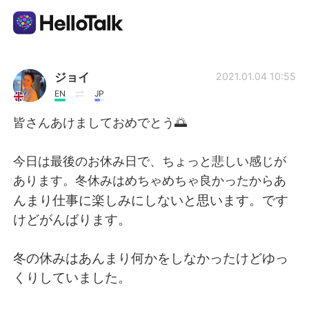
Aplikasi Pertukaran Bahasa
ジョイ
2021.01.04 10:55
EN
JP
AI Grammar Checker
皆さんあけましておめでとう🌅
Indonesia
今日は最後のお休み日で、ちょっと悲しい感じが
あります。冬休みはめちゃめちゃ良かったからあ
んまり仕事に楽しみにしないと思います。です
English
简体中文
けどがんばります。
繁體中文
Español
冬の休みはあんまり何かをしなかったけどゆっ
くりしていました。
العربية
Français