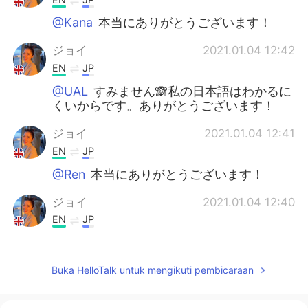
@Kana
本当にありがとうございます！
ジョイ
2021.01.04 12:42
EN
JP
@UAL
すみません🙈私の日本語はわかるに
くいからです。ありがとうございます！
ジョイ
2021.01.04 12:41
EN
JP
@Ren
本当にありがとうございます！
ジョイ
2021.01.04 12:40
EN
JP
@Shingo
本当にありがとうございます！
ERIKO
2021.01.04 11:30
Buka HelloTalk untuk mengikuti pembicaraan
JP
EN