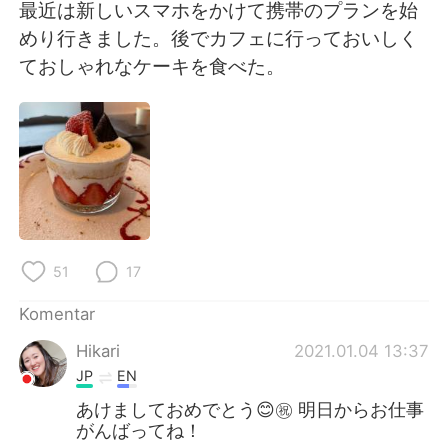
Deutsch
日本語
最近は新しいスマホをかけて携帯のプランを始
めり行きました。後でカフェに行っておいしく
한국어
Русский
ておしゃれなケーキを食べた。
ไทย
Italiano
Türkçe
Tiếng Việt
Português
51
17
Komentar
Hikari
2021.01.04 13:37
JP
EN
あけましておめでとう😊㊗️ 明日からお仕事
がんばってね！