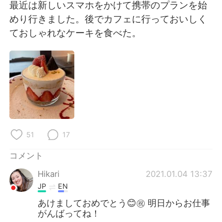
Deutsch
한국어
最近は新しいスマホをかけて携帯のプランを始
めり行きました。後でカフェに行っておいしく
Русский
ไทย
ておしゃれなケーキを食べた。
Indonesia
Italiano
Türkçe
Tiếng Việt
Português
51
17
コメント
Hikari
2021.01.04 13:37
JP
EN
あけましておめでとう😊㊗️ 明日からお仕事
がんばってね！