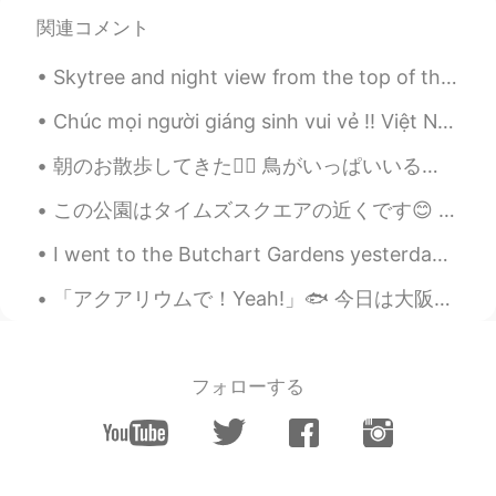
あけましておめでとうございます😊美味し
そうで、かわいいケーキですね🥰
関連コメント
kazuhiko
2021.01.04 11:20
Skytree and night view from the top of the hotel (Photos taken last year). 🌃🌆🌌 Good night 😪 おや...
JP
EN
Chúc mọi người giáng sinh vui vẻ !! Việt Nam rất đẹp, tôi yêu nó ♥nếu bạn đang học tiếng anh🔥👌th...
うまそ！^ ^
朝のお散歩してきた🏃‍♂️ 鳥がいっぱいいる🐦 なんで？ っていうか、これ本当に鳥？ ドローンじゃないよね笑笑笑 僕何か悪いことやらかしたかなと思った なんでこんなにいるの？笑 I went ...
Shingo
2021.01.04 11:18
この公園はタイムズスクエアの近くです😊 天気はきれいですよ！ にほんに天気はどうですか。 (終止形の？英語で「plain form」って) この公園 タイムズスクエアの近くだ😊 天気 きれい...
JP
EN
今日は最後の
お休み
日で、ちょっと悲
I went to the Butchart Gardens yesterday! So much beauty to be seen! I could have spent the whole...
しい感じ
がありま
す。
「アクアリウムで！Yeah!」🐟 今日は大阪水族館に行きました！たくさん魚や水に住んでいる生き物を見ました。それとこのジャンボサメぬいぐるみを買いました。妹にくれてつもりです。 I went...
今日は
お休みの
最後の日で、ちょっと
悲しい感じ
で
す。
冬休みはめちゃめちゃ
良
かったからあ
フォローする
んまり仕事に
楽しみにし
ない
と思
い
ま
す。
冬休みはめちゃめちゃ
楽し
かったから
あんまり仕事に
行きたく
ない
です。or