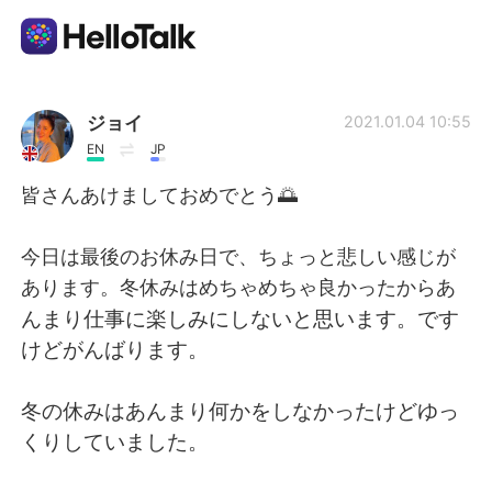
語学交換アプリ
ジョイ
2021.01.04 10:55
EN
JP
AI Grammar Checker
皆さんあけましておめでとう🌅
日本語
今日は最後のお休み日で、ちょっと悲しい感じが
あります。冬休みはめちゃめちゃ良かったからあ
んまり仕事に楽しみにしないと思います。です
English
简体中文
けどがんばります。
繁體中文
Español
冬の休みはあんまり何かをしなかったけどゆっ
くりしていました。
العربية
Français