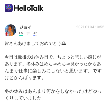
Ứng dụng trao đổi ngôn ngữ
ジョイ
2021.01.04 10:55
EN
JP
AI Grammar Checker
皆さんあけましておめでとう🌅
Tiếng Việt
今日は最後のお休み日で、ちょっと悲しい感じが
あります。冬休みはめちゃめちゃ良かったからあ
んまり仕事に楽しみにしないと思います。です
English
简体中文
けどがんばります。
繁體中文
Español
冬の休みはあんまり何かをしなかったけどゆっ
くりしていました。
العربية
Français