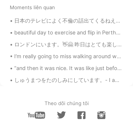
あけましておめでとうございます😊美味し
そうで、かわいいケーキですね🥰
Moments liên quan
kazuhiko
2021.01.04 11:20
日本のテレビによく不倫の話出てくるねえ。本人たちの身にってみたら、なんで関係ない人に話さなきゃいけないんだと思うし、視聴者を考えたら、他人の不倫を気にするほど暇だったら、Netflixにある洋ド...
JP
EN
beautiful day to exercise and flip in Perth😊😊😊😊 I look like I'm sitting on a chair upside down 😂
うまそ！^ ^
ロンドンにいます。👋🤗 昨日はとても楽しかったです。写真を撮りました。😄👌 見てください。 ラーメンを食べました。すごく美味しかったです。 夜はシアターで'Frozen/アナ雪'を観ました。面白...
Shingo
2021.01.04 11:18
I’m really going to miss walking around when the city is decorated for the holidays. 🎄🎁⛄✨ There ...
JP
EN
今日は最後の
お休み
日で、ちょっと悲
“and then it was nice. It was like just before the sun goes to bed down on the bayou. There was a...
しい感じ
がありま
す。
しゅうまつをたのしみにしています。- I am looking forward to the weekend! 🌞 Another day, another place. Last eveni...
今日は
お休みの
最後の日で、ちょっと
悲しい感じ
で
す。
冬休みはめちゃめちゃ
良
かったからあ
Theo dõi chúng tôi
んまり仕事に
楽しみにし
ない
と思
い
ま
す。
冬休みはめちゃめちゃ
楽し
かったから
あんまり仕事に
行きたく
ない
です。or