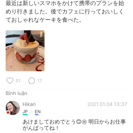
Deutsch
日本語
最近は新しいスマホをかけて携帯のプランを始
めり行きました。後でカフェに行っておいしく
한국어
Русский
ておしゃれなケーキを食べた。
ไทย
Indonesia
Italiano
Türkçe
Português
51
17
Bình luận
Hikari
2021.01.04 13:37
JP
EN
あけましておめでとう😊㊗️ 明日からお仕事
がんばってね！