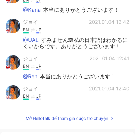
@Kana
本当にありがとうございます！
ジョイ
2021.01.04 12:42
EN
JP
@UAL
すみません🙈私の日本語はわかるに
くいからです。ありがとうございます！
ジョイ
2021.01.04 12:41
EN
JP
@Ren
本当にありがとうございます！
ジョイ
2021.01.04 12:40
EN
JP
@Shingo
本当にありがとうございます！
ERIKO
2021.01.04 11:30
Mở HelloTalk để tham gia cuộc trò chuyện
JP
EN