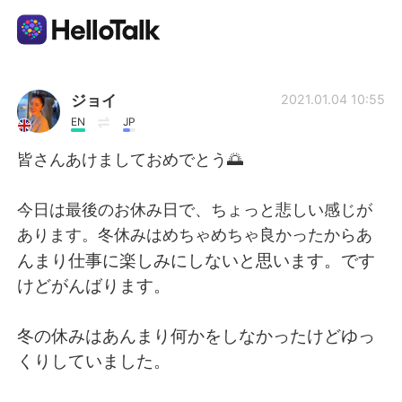
Dil Değişimi Uygulaması
ジョイ
2021.01.04 10:55
EN
JP
AI Grammar Checker
皆さんあけましておめでとう🌅
Türkçe
今日は最後のお休み日で、ちょっと悲しい感じが
あります。冬休みはめちゃめちゃ良かったからあ
んまり仕事に楽しみにしないと思います。です
English
简体中文
けどがんばります。
繁體中文
Español
冬の休みはあんまり何かをしなかったけどゆっ
くりしていました。
العربية
Français