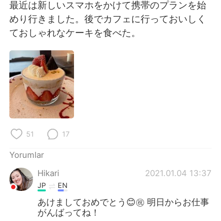
Deutsch
日本語
最近は新しいスマホをかけて携帯のプランを始
めり行きました。後でカフェに行っておいしく
한국어
Русский
ておしゃれなケーキを食べた。
ไทย
Indonesia
Italiano
Tiếng Việt
Português
51
17
Yorumlar
Hikari
2021.01.04 13:37
JP
EN
あけましておめでとう😊㊗️ 明日からお仕事
がんばってね！