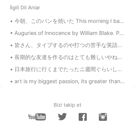
あけましておめでとうございます😊美味し
そうで、かわいいケーキですね🥰
İlgili Dil Anlar
kazuhiko
2021.01.04 11:20
今朝、このパンを焼いた This morning I baked this bread 妹の家族を訪ねて行って予定があったので、昨日に作って始めた I had plans to go and ...
JP
EN
Auguries of Innocence by William Blake. Part 5 of 7. He who mocks the Infant's Faith Shall be m...
うまそ！^ ^
皆さん、タイプするのや打つの苦手な英語がありますか？ 私にとっては日本語の"ミーティング"が難しいです。仕事でメールやリポートを書くときによく出てくる言葉なので、ほぼ毎回書き直すことになります...
Shingo
2021.01.04 11:18
長期的な友達を作るのはとても難しいやねん！！ なぜ私はいつも会話を続けなければならないの、、、 （＞＜） または彼らは私のメッセージを無視し、 それは６年ほどお互いを知っている友達がすること...
JP
EN
今日は最後の
お休み
日で、ちょっと悲
日本旅行に行くまでたったニ週間ぐらいしかないんで今日はイギリスのお土産をたくさん買って行こうと思ってます！でも何がいいかなとちょっと悩んでます！喜びそうなものはなんですか？やっぱり紅茶とショート...
しい感じ
がありま
す。
art is my biggest passion, its greater than my love for languages. right now I'm really inspired...
今日は
お休みの
最後の日で、ちょっと
悲しい感じ
で
す。
冬休みはめちゃめちゃ
良
かったからあ
Bizi takip et
んまり仕事に
楽しみにし
ない
と思
い
ま
す。
冬休みはめちゃめちゃ
楽し
かったから
あんまり仕事に
行きたく
ない
です。or