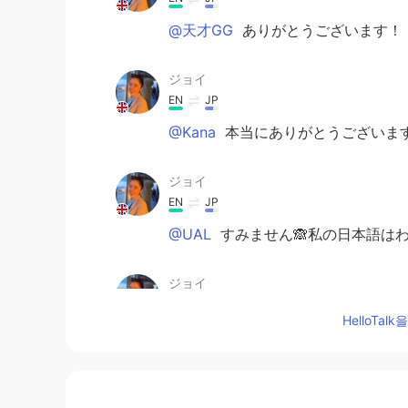
@天才GG
ありがとうございます！
ジョイ
EN
JP
@Kana
本当にありがとうございま
ジョイ
EN
JP
@UAL
すみません🙈私の日本語は
ジョイ
EN
JP
HelloTa
@Ren
本当にありがとうございます
ジョイ
EN
JP