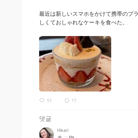
最近は新しいスマホをかけて携帯のプ
しくておしゃれなケーキを食べた。
51
17
댓글
Hikari
JP
EN