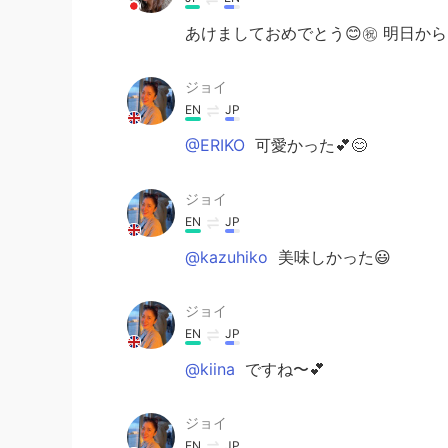
あけましておめでとう😊㊗️ 明日か
ジョイ
EN
JP
@ERIKO
可愛かった💕😊
ジョイ
EN
JP
@kazuhiko
美味しかった😃
ジョイ
EN
JP
@kiina
ですね〜💕
ジョイ
EN
JP