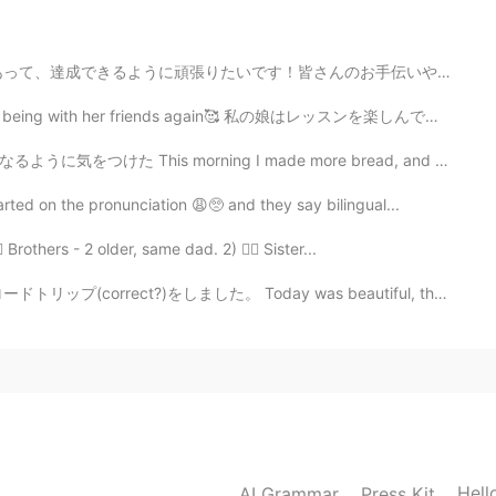
ます！
皆さんのお手伝いや応援もお願いしますね😊✨ 大きなゴールは: ①日本語を喋ることになれる。週に何回、ネッ...
2021.01.04 11:30
and being with her friends again🥰 私の娘はレッスンを楽しんでいて、友...
美味しそうで、かわいいケーキですね🥰
g I made more bread, and was careful to try for a bet...
ed on the pronunciation 😩🥺 and they say bilingual...
2021.01.04 11:20
️ Brothers - 2 older, same dad. 2) 🙋‍♀️ Sister...
た。 Today was beautiful, the Sakura looked amazing. A ...
2021.01.04 11:18
悲しい感じ
がありま
す。
と悲しい感じ
で
す。
あんまり仕事に
楽しみにし
ない
と思
い
ま
す。
Hell
AI Grammar
Press Kit