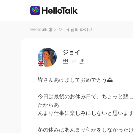
HelloTalk 홈
>
ジョイ님의 라이브
ジョイ
EN
JP
皆さんあけましておめでとう🌅
今日は最後のお休み日で、ちょっと悲
たからあ
んまり仕事に楽しみにしないと思いま
冬の休みはあんまり何かをしなかった