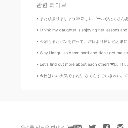
관련 라이브
@Shingo
本当にありがとうござい
また頑張りましょう🤩 新しいゴールがたくさんあって、達成できるように頑張りたいです！
ERIKO
I think my daughter is enjoying her lessons 
JP
EN
あけましておめでとうございます😊
今朝もまたパンを作って、昨日より良い色と形になるように気をつけた This mornin
Why Hangul so damn hard and don't get me start
kazuhiko
JP
EN
Let's find out more about each other! ❤️👍🏻 1) 🙋‍♂
うまそ！^ ^
今日はいい天気ですね!。さくらすごいきれい。ロードトリップ(correct?)をしまし
Shingo
JP
EN
今日は最後の
お休み
日で、ちょっと
今日は
お休みの
最後の日で、ちょっ
冬休みはめちゃめちゃ
良
かったから
우리를 팔로우 하세요