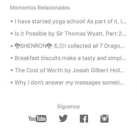
あけましておめでとうございます😊美味し
そうで、かわいいケーキですね🥰
Momentos Relacionados
kazuhiko
2021.01.04 11:20
I have started yoga school! As part of it, I am training to withstand the cold better. I'm very ...
JP
EN
Is It Possible by Sir Thomas Wyatt. Part 2 of 2. Is it possible To spy it in an eye That turns...
うまそ！^ ^
🐉SHENRON🐉 💪🏻I collected all 7 Dragonballs💪🏻 🌕🌕🌕🌕🌕🌕🌕 My wish to the eternal drago...
Shingo
2021.01.04 11:18
Breakfast biscuits make a tasty and simple start for a weekend. Sometimes you want something tast...
JP
EN
今日は最後の
お休み
日で、ちょっと悲
The Cost of Worth by Josiah Gilbert Holland. Part 2 of 2. God gives no value unto men Unmatch...
しい感じ
がありま
す。
Why I don’t answer my messages sometimes: I don’t answer them sometimes because I get a lot of t...
今日は
お休みの
最後の日で、ちょっと
悲しい感じ
で
す。
冬休みはめちゃめちゃ
良
かったからあ
Síguenos
んまり仕事に
楽しみにし
ない
と思
い
ま
す。
冬休みはめちゃめちゃ
楽し
かったから
あんまり仕事に
行きたく
ない
です。or