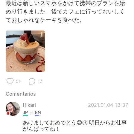
日本語
한국어
最近は新しいスマホをかけて携帯のプランを始
めり行きました。後でカフェに行っておいしく
Русский
ไทย
ておしゃれなケーキを食べた。
Indonesia
Italiano
Türkçe
Tiếng Việt
Português
51
17
Comentarios
Hikari
2021.01.04 13:37
JP
EN
あけましておめでとう😊㊗️ 明日からお仕事
がんばってね！