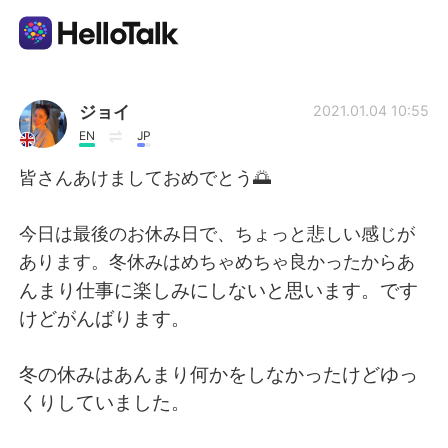
Aplicación de intercambio de idiomas
ジョイ
2021.01.04 10:55
EN
JP
AI Grammar Checker
皆さんあけましておめでとう🌅
Español
今日は最後のお休み日で、ちょっと悲しい感じが
あります。冬休みはめちゃめちゃ良かったからあ
んまり仕事に楽しみにしないと思います。です
English
简体中文
けどがんばります。
繁體中文
العربية
冬の休みはあんまり何かをしなかったけどゆっ
くりしていました。
Français
Deutsch