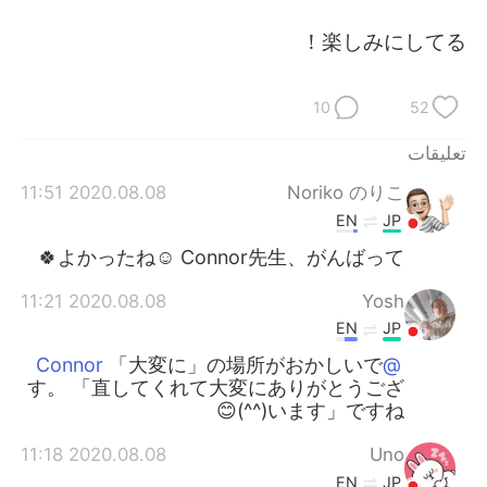
日本語
한국어
楽しみにしてる！
Русский
ไทย
10
52
Indonesia
Italiano
تعليقات
Türkçe
Tiếng Việt
2020.08.08 11:51
Noriko のりこ
EN
JP
Português
よかったね☺️ Connor先生、がんばって🍀
2020.08.08 11:21
Yosh
EN
JP
「大変に」の場所がおかしいで
@Connor
す。 「直してくれて大変にありがとうござ
います」ですね(^^)😊
2020.08.08 11:18
Uno
EN
JP