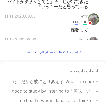
じが出てきた」→「バイトが決まりとても
ラッキーだと思っている」
2020.08.08 11:11
マサ
EN
JP
頑張って！
2020.08.08 11:10
Yosh
EN
JP
افتح HelloTalk للانضمام الى المحادثة
日本語で「バイトを就職できた」という表
現はありません。 「新しいバイト先に就職
できた」とか「新しいバイトが決まった」
と言うのがいいかと思います。 「
لحظات ذات صله
2020.08.08 10:58
Connor
学校の子供がバスケでシュート外した時"What the f**k"って言ってた😲 どこで覚えたの？って聞いたらフォートナイトで覚えたって言ってた、だから彼にとりあえず"What the duck...
ES
EN
「美味しい」Yummy 最近流行ってる音楽で勉強するのもいいと思うけど、音楽の歌詞は結構。。。独特だよね I think it's good to study by listening to ...
ありがとうございます😊😊
@Satoko
I made soba noodles because I was craving it 😂 The last time I had it was in Japan and I think mi...
2020.08.08 10:57
Satoko