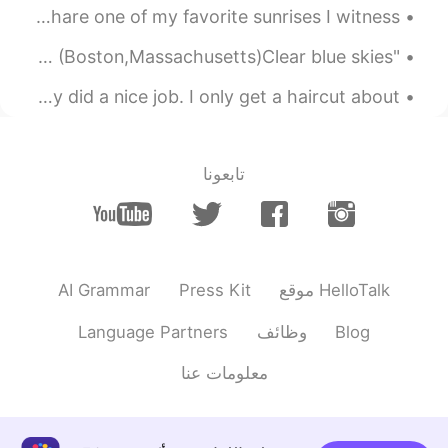
EN
JP
It is morning and the sun is about to rise. I want to share one of my favorite sunrises I witness...
おめでとう☺️
"Photography Friday" In the Neighborhood 🙂 This Morning in (Boston,Massachusetts)Clear blue skies...
This was the first time I got a haircut in Japan. They did a nice job. I only get a haircut about...
تابعونا
AI Grammar
Press Kit
موقع HelloTalk
Language Partners
وظائف
Blog
معلومات عنا