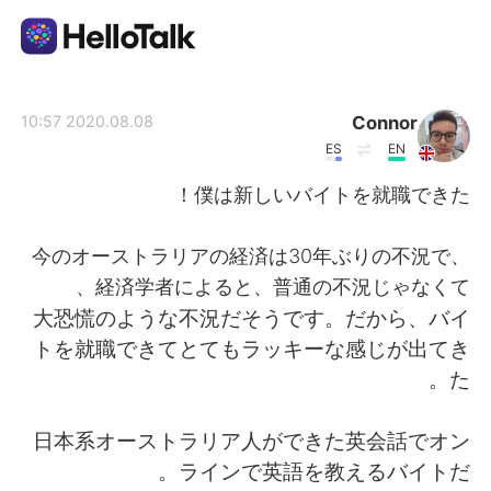
تطبيق تبادل اللغة
Connor
2020.08.08 10:57
ES
EN
AI Grammar Checker
僕は新しいバイトを就職できた！
العربية
今のオーストラリアの経済は30年ぶりの不況で、
経済学者によると、普通の不況じゃなくて、
大恐慌のような不況だそうです。だから、バイ
English
简体中文
トを就職できてとてもラッキーな感じが出てき
た。
繁體中文
Español
日本系オーストラリア人ができた英会話でオン
Français
Deutsch
ラインで英語を教えるバイトだ。