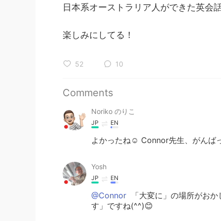
日本系オーストラリア人ができた英会
楽しみにしてる！
52
10
Comments
Noriko のりこ
JP
EN
よかったね☺️ Connor先生、がんば
Yosh
JP
EN
@Connor
「大変に」の場所がおか
す」ですね(^^)😊