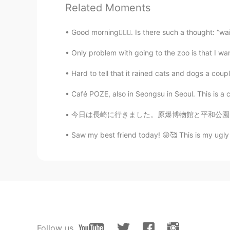
Related Moments
おめでとう☺️
Good morning🙋🏾‍♀️. Is there such a thought: “wa
Only problem with going to the zoo is that I wa
Hard to tell that it rained cats and dogs a couple
Café POZE, also in Seongsu in Seoul. This is a c
今日は長崎に行きました。原爆博物館と平和公園に行きました。そして、長崎中華街に行きまし
Saw my best friend today! 😜🥰 This is my ugly 
Follow us