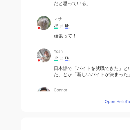
だと思っている」
マサ
JP
EN
頑張って！
Yosh
JP
EN
日本語で「バイトを就職できた」と
た」とか「新しいバイトが決まった
Connor
EN
ES
Open HelloTal
@Satoko
ありがとうございます😊
Satoko
JP
EN