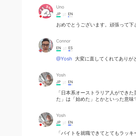
Uno
JP
EN
おめでとうございます。頑張って下さ
Connor
EN
ES
@Yosh
大変に直してくれてありが
Yosh
JP
EN
「日本系オーストラリア人ができた
た」は「始めた」とかといった意味
Yosh
JP
EN
「バイトを就職できてとてもラッキ