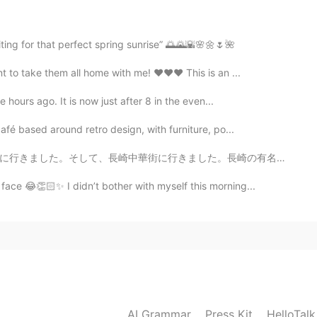
iting for that perfect spring sunrise” 🌅🌄🌇🌸🌼🌷🌺
nt to take them all home with me! ❤❤❤ This is an ...
 hours ago. It is now just after 8 in the even...
afé based around retro design, with furniture, po...
た。長崎の有名なちゃんぽんを食べました。とても美味しかったです。毎日食べたいです。 その後、眼鏡橋を見まし...
face 😂👏🏻✨ I didn’t bother with myself this morning...
AI Grammar
Press Kit
HelloTal