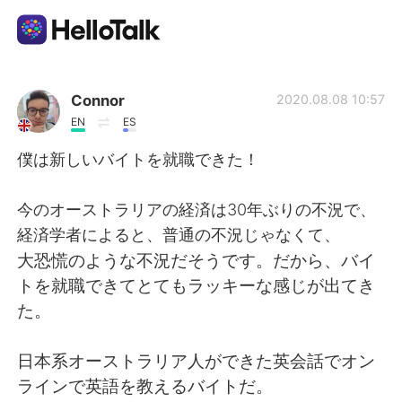
Dil Değişimi Uygulaması
Connor
2020.08.08 10:57
EN
ES
AI Grammar Checker
僕は新しいバイトを就職できた！
Türkçe
今のオーストラリアの経済は30年ぶりの不況で、
経済学者によると、普通の不況じゃなくて、
大恐慌のような不況だそうです。だから、バイ
English
简体中文
トを就職できてとてもラッキーな感じが出てき
た。
繁體中文
Español
日本系オーストラリア人ができた英会話でオン
العربية
Français
ラインで英語を教えるバイトだ。