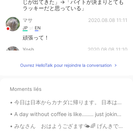
じが出てきた」→「バイトが決まりとても
ラッキーだと思っている」
マサ
2020.08.08 11:11
JP
EN
頑張って！
Yosh
2020.08.08 11:10
JP
EN
Ouvrez HelloTalk pour rejoindre la conversation
日本語で「バイトを就職できた」という表
現はありません。 「新しいバイト先に就職
できた」とか「新しいバイトが決まった」
と言うのがいいかと思います。 「
Moments liés
Connor
2020.08.08 10:58
今日は日本からカナダに帰ります。 日本は本当に素晴らしい所だってHelloTalk友達もとても楽しいひとです。 カナダに帰りたくなくて悲しくなったけどもちろん日本に帰りたい。 ところで、日...
EN
ES
A day without coffee is like........ just joking !!! I have no idea😁 Today’s happy mood is sponso...
@Satoko
ありがとうございます😊😊
みなさん おはようござます🌤🌈 げんきですか？ 今日のお天気はすごくきれいです❣️👏🌤 Good morning everyone. I hope all of you are enjoyin...
Satoko
2020.08.08 10:57