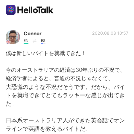
Appli d'échange linguistique
Connor
2020.08.08 10:57
EN
ES
AI Grammar Checker
僕は新しいバイトを就職できた！
Français
今のオーストラリアの経済は30年ぶりの不況で、
経済学者によると、普通の不況じゃなくて、
大恐慌のような不況だそうです。だから、バイ
English
简体中文
トを就職できてとてもラッキーな感じが出てき
た。
繁體中文
Español
日本系オーストラリア人ができた英会話でオン
العربية
Deutsch
ラインで英語を教えるバイトだ。