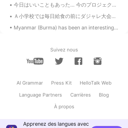
JP
EN
今日はいいこともあった... 今のプロジェクトは今日ストーリーをクリアして、クレジットを見て、自分の名前が出てた😍✨ 出るか知ってたけど見るのはなんか不思議😶 子供の時からゲームの関係仕事したか...
おめでとう☺️
Ａ小学校では毎日給食の前にダジャレ大会が行われています。選ばれたクラスは放送室へ行ってダジャレを発表します。 今回は３年１組 vs ３年２組でした。子供たちは色んなダジャレを考えてきて、聞いて...
Myanmar (Burma) has been an interesting and exotic vacation spot. There are many Japanese and Kor...
Suivez nous
AI Grammar
Press Kit
HelloTalk Web
Language Partners
Carrières
Blog
À propos
Apprenez des langues avec