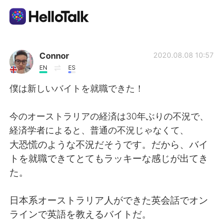
언어 교환 앱
Connor
2020.08.08 10:57
EN
ES
AI Grammar Checker
僕は新しいバイトを就職できた！
한국어
今のオーストラリアの経済は30年ぶりの不況で、
経済学者によると、普通の不況じゃなくて、
大恐慌のような不況だそうです。だから、バイ
English
简体中文
トを就職できてとてもラッキーな感じが出てき
た。
繁體中文
Español
日本系オーストラリア人ができた英会話でオン
العربية
Français
ラインで英語を教えるバイトだ。