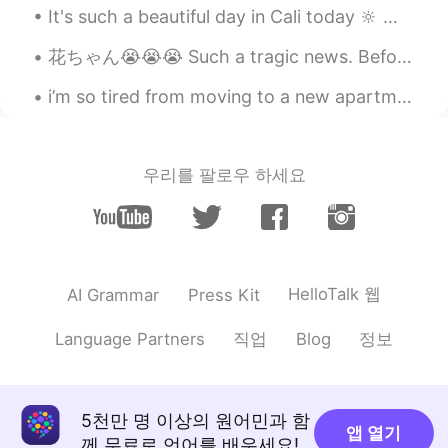
JP
EN
It's such a beautiful day in Cali today 🔆 🌴🔆 good morning y'all I hope you have a productive ...
おめでとう☺️
花ちゃん😭😭😭 Such a tragic news. Before you type and send it out, think. Someone out there might ge...
i’m so tired from moving to a new apartment today 😰 time to relax 🙌🏻 it was so hot in osaka toda...
우리를 팔로우 하세요
HelloTalk 웹
AI Grammar
Press Kit
직업
정보
Language Partners
Blog
5천만 명 이상의 원어민과 함
앱 열기
께 무료로 언어를 배우세요!