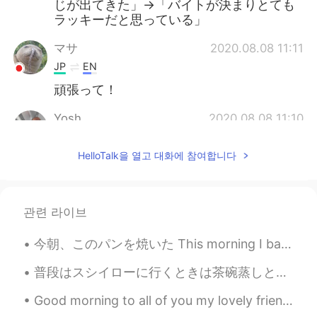
じが出てきた」→「バイトが決まりとても
ラッキーだと思っている」
マサ
2020.08.08 11:11
JP
EN
頑張って！
Yosh
2020.08.08 11:10
JP
EN
HelloTalk을 열고 대화에 참여합니다
日本語で「バイトを就職できた」という表
現はありません。 「新しいバイト先に就職
できた」とか「新しいバイトが決まった」
と言うのがいいかと思います。 「
관련 라이브
Connor
2020.08.08 10:58
今朝、このパンを焼いた This morning I baked this bread 妹の家族を訪ねて行って予定があったので、昨日に作って始めた I had plans to go and ...
EN
ES
普段はスシイローに行くときは茶碗蒸しとイクラ寿司しか食べる けど今日私は新しいメニューを発見しましたうなぎそしてそれ $10.50（859.42円）でした 私だけで$34.84（2851.53円...
@Satoko
ありがとうございます😊😊
Good morning to all of you my lovely friends wherever you are . Another fabulous sunny spring mor...
Satoko
2020.08.08 10:57