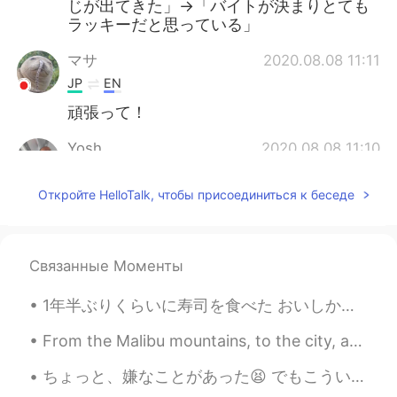
じが出てきた」→「バイトが決まりとても
ラッキーだと思っている」
マサ
2020.08.08 11:11
JP
EN
頑張って！
Yosh
2020.08.08 11:10
JP
EN
Откройте HelloTalk, чтобы присоединиться к беседе
日本語で「バイトを就職できた」という表
現はありません。 「新しいバイト先に就職
できた」とか「新しいバイトが決まった」
と言うのがいいかと思います。 「
Связанные Моменты
Connor
2020.08.08 10:58
1年半ぶりくらいに寿司を食べた おいしかった！😋🍴 I ate Sushi for the first time in a year and a half. It was delicious!
EN
ES
From the Malibu mountains, to the city, and finally by the sea for sunset 🌅 As much as I want to...
@Satoko
ありがとうございます😊😊
ちょっと、嫌なことがあった😫 でもこういう時は、これが人生らしいと思うようにしてる😝 望んでいないことも起きるけど、最終的には全てのことが適切な場所にあるようになると思うし、その起きたことを笑い...
Satoko
2020.08.08 10:57