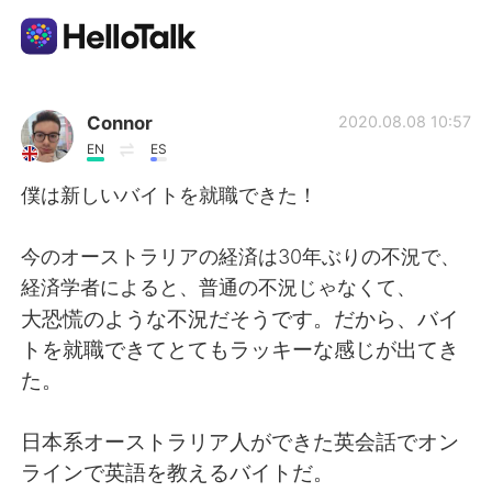
Приложение для Языкового Обмена
Connor
2020.08.08 10:57
EN
ES
AI Grammar Checker
僕は新しいバイトを就職できた！
Русский
今のオーストラリアの経済は30年ぶりの不況で、
経済学者によると、普通の不況じゃなくて、
大恐慌のような不況だそうです。だから、バイ
English
简体中文
トを就職できてとてもラッキーな感じが出てき
た。
繁體中文
Español
日本系オーストラリア人ができた英会話でオン
العربية
Français
ラインで英語を教えるバイトだ。