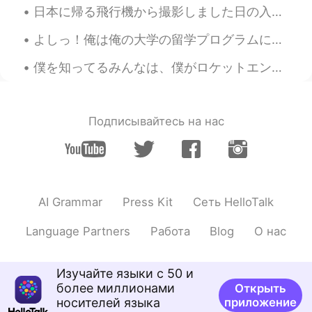
JP
EN
日本に帰る飛行機から撮影しました日の入りです。日を終わるように旅行も終わってきました。ただいま。 Sunset, as seen from my return flight to Japan....
おめでとう☺️
よしっ！俺は俺の大学の留学プログラムに受け入れられた🎊 この留学プログラムというのは今年の夏にまた日本に行って留学することである。 俺は始めた留学した時、京都に住んで日本語の勉強した。今回東京...
僕を知ってるみんなは、僕がロケットエンジニアとして働いていることを知っています。でも、実は僕の夢がビデオゲームや映画やアニメの音楽を作曲する事です。全く違うことは知っていますが、何よりも音楽が大...
Подписывайтесь на нас
AI Grammar
Press Kit
Сеть HelloTalk
Language Partners
Работа
Blog
О нас
Изучайте языки с 50 и
более миллионами
Открыть
носителей языка
приложение