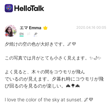
Aplikasi Pertukaran Bahasa
エマ Emma
2020.04.16 00:05
EN
JP
AI Grammar Checker
夕焼けの空の色が大好きです。🌌💜
Indonesia
この写真では月がとても小さく見えます。✨🌙✨
よく見ると、木々の間をコウモリが飛ん
English
简体中文
でいるのが見えます。夕暮れ時にコウモリが飛
び回るのを見るのが楽しい。🦇🌳🦇
繁體中文
Español
I love the color of the sky at sunset. 🌌💜
العربية
Français