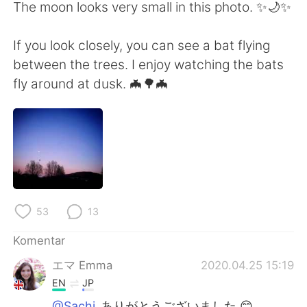
Deutsch
日本語
The moon looks very small in this photo. ✨🌙✨
한국어
Русский
If you look closely, you can see a bat flying
between the trees. I enjoy watching the bats
ไทย
Italiano
fly around at dusk. 🦇🌳🦇
Türkçe
Tiếng Việt
Português
53
13
Komentar
エマ Emma
2020.04.25 15:19
EN
JP
@Sachi
ありがとうございました 😊