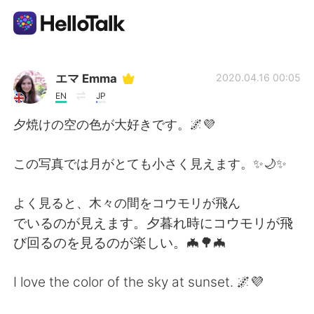
Ứng dụng trao đổi ngôn ngữ
エマ Emma
2020.04.16 00:05
EN
JP
AI Grammar Checker
夕焼けの空の色が大好きです。🌌💜
Tiếng Việt
この写真では月がとても小さく見えます。✨🌙✨
よく見ると、木々の間をコウモリが飛ん
English
简体中文
でいるのが見えます。夕暮れ時にコウモリが飛
び回るのを見るのが楽しい。🦇🌳🦇
繁體中文
Español
I love the color of the sky at sunset. 🌌💜
العربية
Français