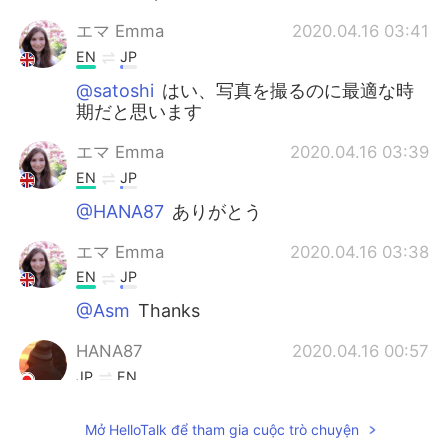
エマ Emma
2020.04.16 03:41
EN
JP
@satoshi
はい、写真を撮るのに最適な時
期だと思います
エマ Emma
2020.04.16 03:39
EN
JP
@HANA87
ありがとう
エマ Emma
2020.04.16 03:38
EN
JP
@Asm
Thanks
HANA87
2020.04.16 00:57
JP
EN
素敵な写真ですね！ コウモリ🦇
Mở HelloTalk để tham gia cuộc trò chuyện