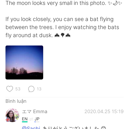
Deutsch
日本語
The moon looks very small in this photo. ✨🌙✨
한국어
Русский
If you look closely, you can see a bat flying
between the trees. I enjoy watching the bats
ไทย
Indonesia
fly around at dusk. 🦇🌳🦇
Italiano
Türkçe
Português
53
13
Bình luận
エマ Emma
2020.04.25 15:19
EN
JP
@Sachi
ありがとうございました 😊