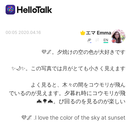
تطبيق تبادل اللغة
エマ Emma
2020.04.16 00:05
JP
EN
AI Grammar Checker
夕焼けの空の色が大好きです。🌌💜
العربية
この写真では月がとても小さく見えます。✨🌙✨
よく見ると、木々の間をコウモリが飛ん
English
简体中文
でいるのが見えます。夕暮れ時にコウモリが飛
び回るのを見るのが楽しい。🦇🌳🦇
繁體中文
Español
I love the color of the sky at sunset. 🌌💜
Français
Deutsch