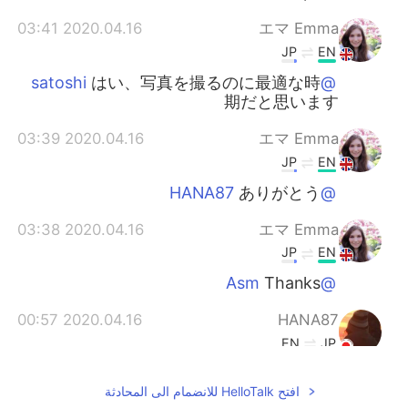
2020.04.16 03:41
エマ Emma
JP
EN
はい、写真を撮るのに最適な時
@satoshi
期だと思います
2020.04.16 03:39
エマ Emma
JP
EN
ありがとう
@HANA87
2020.04.16 03:38
エマ Emma
JP
EN
Thanks
@Asm
2020.04.16 00:57
HANA87
EN
JP
素敵な写真ですね！ コウモリ🦇
افتح HelloTalk للانضمام الى المحادثة