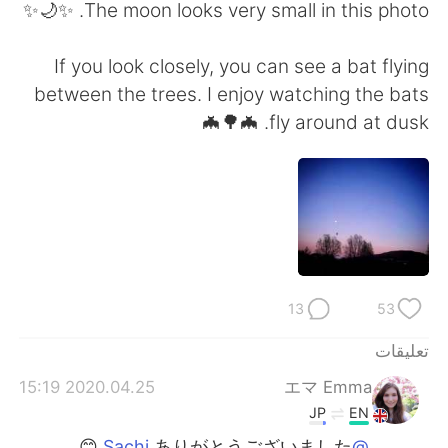
日本語
한국어
The moon looks very small in this photo. ✨🌙✨
Русский
ไทย
If you look closely, you can see a bat flying
between the trees. I enjoy watching the bats
Indonesia
Italiano
fly around at dusk. 🦇🌳🦇
Türkçe
Tiếng Việt
Português
13
53
تعليقات
2020.04.25 15:19
エマ Emma
JP
EN
ありがとうございました 😊
@Sachi