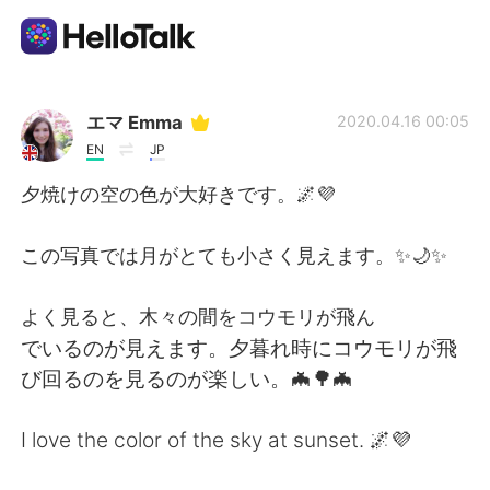
語言交換應用
エマ Emma
2020.04.16 00:05
EN
JP
AI Grammar Checker
夕焼けの空の色が大好きです。🌌💜
繁體中文
この写真では月がとても小さく見えます。✨🌙✨
よく見ると、木々の間をコウモリが飛ん
English
简体中文
でいるのが見えます。夕暮れ時にコウモリが飛
び回るのを見るのが楽しい。🦇🌳🦇
Español
العربية
I love the color of the sky at sunset. 🌌💜
Français
Deutsch