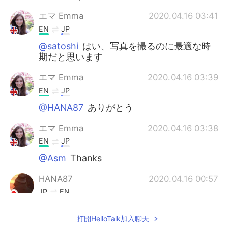
エマ Emma
2020.04.16 03:41
EN
JP
@satoshi
はい、写真を撮るのに最適な時
期だと思います
エマ Emma
2020.04.16 03:39
EN
JP
@HANA87
ありがとう
エマ Emma
2020.04.16 03:38
EN
JP
@Asm
Thanks
HANA87
2020.04.16 00:57
JP
EN
素敵な写真ですね！ コウモリ🦇
打開HelloTalk加入聊天