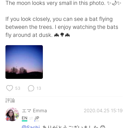
日本語
한국어
The moon looks very small in this photo. ✨🌙✨
Русский
ไทย
If you look closely, you can see a bat flying
between the trees. I enjoy watching the bats
Indonesia
Italiano
fly around at dusk. 🦇🌳🦇
Türkçe
Tiếng Việt
Português
53
13
評論
エマ Emma
2020.04.25 15:19
EN
JP
@Sachi
ありがとうございました 😊