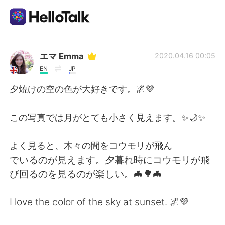
Language Exchange App
エマ Emma
2020.04.16 00:05
EN
JP
AI Grammar Checker
夕焼けの空の色が大好きです。🌌💜
English
この写真では月がとても小さく見えます。✨🌙✨
よく見ると、木々の間をコウモリが飛ん
简体中文
繁體中文
でいるのが見えます。夕暮れ時にコウモリが飛
び回るのを見るのが楽しい。🦇🌳🦇
Español
العربية
I love the color of the sky at sunset. 🌌💜
Français
Deutsch