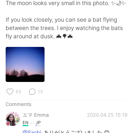
日本語
한국어
The moon looks very small in this photo. ✨🌙✨
Русский
ไทย
If you look closely, you can see a bat flying
between the trees. I enjoy watching the bats
Indonesia
Italiano
fly around at dusk. 🦇🌳🦇
Türkçe
Tiếng Việt
Português
53
13
Comments
エマ Emma
2020.04.25 15:19
EN
JP
@Sachi
ありがとうございました 😊