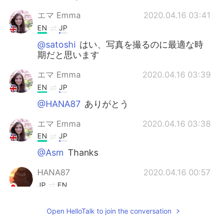
エマ Emma
2020.04.16 03:41
EN
JP
@satoshi
はい、写真を撮るのに最適な時
期だと思います
エマ Emma
2020.04.16 03:39
EN
JP
@HANA87
ありがとう
エマ Emma
2020.04.16 03:38
EN
JP
@Asm
Thanks
HANA87
2020.04.16 00:57
JP
EN
素敵な写真ですね！ コウモリ🦇
Open HelloTalk to join the conversation