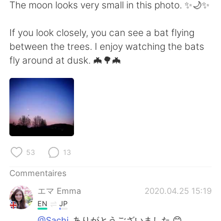
日本語
한국어
The moon looks very small in this photo. ✨🌙✨
Русский
ไทย
If you look closely, you can see a bat flying
between the trees. I enjoy watching the bats
Indonesia
Italiano
fly around at dusk. 🦇🌳🦇
Türkçe
Tiếng Việt
Português
53
13
Commentaires
エマ Emma
2020.04.25 15:19
EN
JP
@Sachi
ありがとうございました 😊