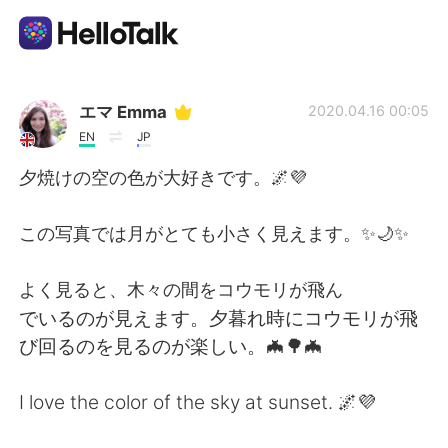
Appli d'échange linguistique
エマ Emma
2020.04.16 00:05
EN
JP
AI Grammar Checker
夕焼けの空の色が大好きです。🌌💜
Français
この写真では月がとても小さく見えます。✨🌙✨
よく見ると、木々の間をコウモリが飛ん
English
简体中文
でいるのが見えます。夕暮れ時にコウモリが飛
び回るのを見るのが楽しい。🦇🌳🦇
繁體中文
Español
I love the color of the sky at sunset. 🌌💜
العربية
Deutsch