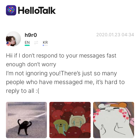
語学交換アプリ
h9r0
2020.01.23 04:34
EN
KR
AI Grammar Checker
Hii if I don’t respond to your messages fast
enough don’t worry
日本語
I’m not ignoring you!There’s just so many
people who have messaged me, it’s hard to
reply to all :(
English
简体中文
繁體中文
Español
العربية
Français