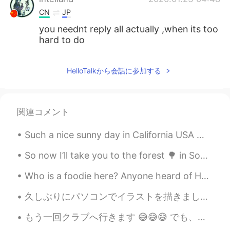
CN
JP
you neednt reply all actually ,when its too
hard to do
HelloTalkから会話に参加する
関連コメント
Such a nice sunny day in California USA 😎 How did you sleep? I hope you got lots of rest to star...
So now I’ll take you to the forest 🌳 in South Australia 🇦🇺 Bone Gully where the trees r the hei...
Who is a foodie here? Anyone heard of Huitlacoche aka Corn Fungus or Corn Smut?🤔 Huitlacoche is ...
久しぶりにパソコンでイラストを描きました〜 こんな簡単な絵でも、この段階まで描いて、半日もかかってしまいました😓こういうイラストは一年に1、2回しか描かなくて、腕が落ちましたね… 目がもう疲れた...
もう一回クラブへ行きます 😅😅😅 でも、今回かばんを気をつけよう。。。 On my way to dinner and the club again... hopefully this tim...