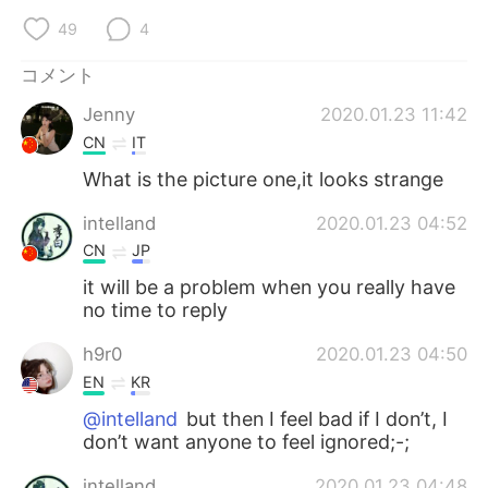
Deutsch
한국어
49
4
Русский
ไทย
コメント
Jenny
2020.01.23 11:42
Indonesia
Italiano
CN
IT
Türkçe
Tiếng Việt
What is the picture one,it looks strange
intelland
2020.01.23 04:52
Português
CN
JP
it will be a problem when you really have
no time to reply
h9r0
2020.01.23 04:50
EN
KR
@intelland
but then I feel bad if I don’t, I
don’t want anyone to feel ignored;-;
intelland
2020.01.23 04:48