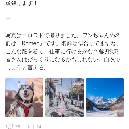
Deutsch
日本語
頑張ります！
한국어
Русский
ー
ไทย
Italiano
写真はコロラドで撮りました。ワンちゃんの名
前は「Romeo」です。名前は似合ってますね。
Türkçe
Tiếng Việt
こんな服を着て、仕事に行けるかな？😂💃🏻患
者さんはびっくりになるかもしれない。白衣で
Português
しょうと言える。
78
14