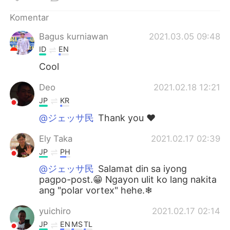
Komentar
Bagus kurniawan
2021.03.05 09:48
ID
EN
Cool
Deo
2021.02.18 12:21
JP
KR
@ジェッサ民
Thank you ❤️
Ely Taka
2021.02.17 02:39
JP
PH
@ジェッサ民
Salamat din sa iyong
pagpo-post.😁 Ngayon ulit ko lang nakita
ang "polar vortex" hehe.❄
yuichiro
2021.02.17 02:14
JP
EN
MS
TL