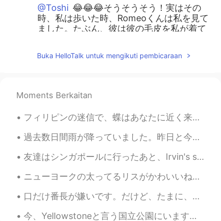
@Toshi
😂😂😂そうそうそう！実はその
時、私は歩いた時、Romeoくんは私を見て
ました。たぶん、彼は彼の毛皮を私が着て
たと思いました。
Buka HelloTalk untuk mengikuti pembicaraan
ジェッサ民
2021.02.17 01:42
EN
PH
TL
JP
@Ely Taka
直してくらていつもありがとう
Moments Berkaitan
ございます！ 辞書で「Polar vortex」を調
べました。❄️🥶
フィリピンの迷信で、蝶はあなたに近く来たら、それは亡くなった親戚の魂です。本当の現象以上のもので、比喩です。地面が好きな毛虫は蝶になったように地上の体を残した魂です。 今日はいつもの田舎の道路...
nana p
2021.02.16 22:28
過去数日間雨が降っていました。昨日と今日は晴れた日だから良かった！☀️ モモちゃんは裏庭に走って、ドアを見つけられないので、中に入るためにスクリーンを登ってみました。😂 スパイダー猫になったね。🕷🐱
JP
EN
友達はシンガポールに行ったあと、Irvin's salted egg fish skinをお土産としてくれました。大好きになった。フィリピンにもこれは人気があります。友達か家族はフィリピンに行け...
足は寒くなかった?!かわいい！
ニューヨークの太ってるリスがかわいいね！ 友達はリスの写真を撮ってる私の写真を撮りました。笑 Does it make any sense? My friend took a photo o...
Ely Taka
2021.02.16 21:56
JP
PH
口だけ番長が嫌いです。だけど、たまに、私も口だけ番長になってます。😩神様助けて〜 Based on this image, what English expression can you th...
モンゴメリーはめったに雪が降らないのに
今、Yellowstoneと言う国立公園にいます。もともと、Yellow Stoneの綺麗で人気所だけを見たかったです。写真を撮ることが大好きだから。たとえば、Old FaithfulとGran...
極渦のせいで今細雪が降っています。