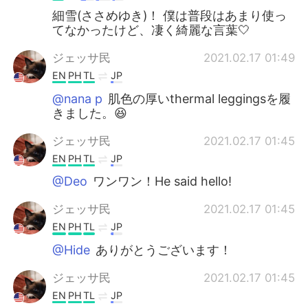
細雪(ささめゆき)！ 僕は普段はあまり使っ
てなかったけど、凄く綺麗な言葉🤍
ジェッサ民
2021.02.17 01:49
EN
PH
TL
JP
@nana p
肌色の厚いthermal leggingsを履
きました。😆
ジェッサ民
2021.02.17 01:45
EN
PH
TL
JP
@Deo
ワンワン！He said hello!
ジェッサ民
2021.02.17 01:45
EN
PH
TL
JP
@Hide
ありがとうございます！
ジェッサ民
2021.02.17 01:45
EN
PH
TL
JP