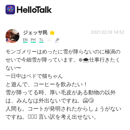
Aplikasi Pertukaran Bahasa
ジェッサ民
2021.02.16 14:52
EN
PH
TL
JP
AI Grammar Checker
モンゴメリーはめったに雪が降らないのに極渦の
せいで今細雪が降っています。❄️🌨仕事行きたく
Indonesia
ない〜
一日中はベドで猫ちゃん
と遊んで、コーヒーを飲みたい！
English
简体中文
雪が降ってる時、厚い毛皮がある動物の以外
は、みんなは外出ないですね。🥶😴
繁體中文
Español
人間も。コートが発明されたからしょうがない
ですね。🤷🏻‍♀️ 言い訳を考え出せない。
العربية
Français