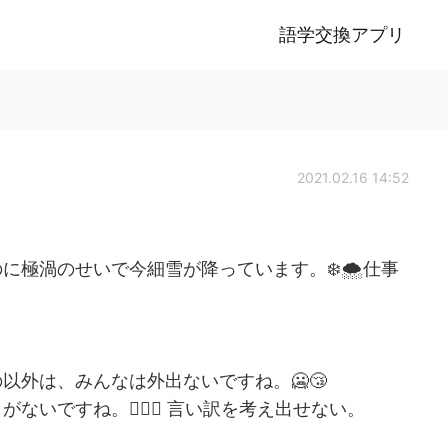
語学交換アプリ
2021.02.16 14:52
に極渦のせいで今細雪が降っています。❄️🌨仕事
以外は、みんなは外出ないですね。🥶😴
いですね。🤷🏻‍♀️ 言い訳を考え出せない。