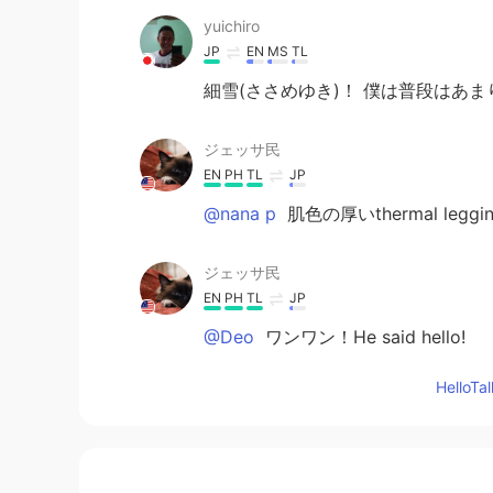
yuichiro
JP
EN
MS
TL
細雪(ささめゆき)！ 僕は普段はあ
ジェッサ民
EN
PH
TL
JP
@nana p
肌色の厚いthermal leg
ジェッサ民
EN
PH
TL
JP
@Deo
ワンワン！He said hello!
Hello
ジェッサ民
EN
PH
TL
JP
@Hide
ありがとうございます！