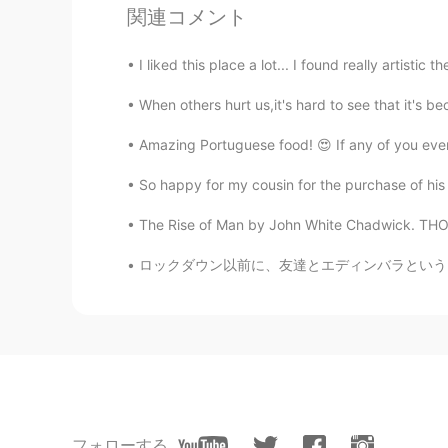
関連コメント
ジェッサ民
EN
PH
TL
JP
I liked this place a lot... I found really artistic t
@Toshi
😂😂😂そうそうそう！
たぶん、彼は彼の毛皮を私が着てた
When others hurt us,it's hard to see that it's b
Amazing Portuguese food! 😍 If any of you ever
ジェッサ民
EN
PH
TL
JP
So happy for my cousin for the purchase of his 
@Ely Taka
直してくらていつもありがと
The Rise of Man by John White Chadwick. THOU 
た。❄️🥶
ロックダウン以前に、友達とエディンバラというスコットランドの首都を訪れた。その間中に、
nana p
JP
EN
足は寒くなかった?!かわいい！
Ely Taka
JP
PH
フォローする