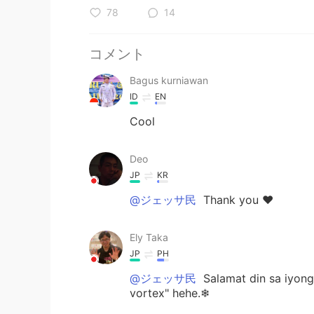
78
14
コメント
Bagus kurniawan
ID
EN
Cool
Deo
JP
KR
@ジェッサ民
Thank you ❤️
Ely Taka
JP
PH
@ジェッサ民
Salamat din sa iyong
vortex" hehe.❄