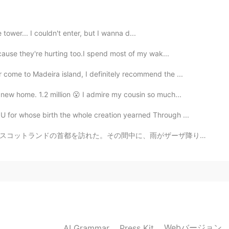
2021.02.17 01:45
he tower... I couldn't enter, but I wanna d...
実はその時、私は歩いた時、Romeoくんは私を見てました。
と思いました。
ecause they're hurting too.I spend most of my wak...
 come to Madeira island, I definitely recommend the ...
2021.02.17 01:42
new home. 1.2 million 😮 I admire my cousin so much...
うございます！ 辞書で「Polar vortex」を調べまし
for whose birth the whole creation yearned Through ...
雨がザーザ降りて、ビデオを撮るのは大変だけど、少なくとも素敵な写真が撮れて、よかった。 エディンバラに行っ...
2021.02.16 22:28
2021.02.16 21:56
Webバージョン
AI Grammar
Press Kit