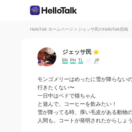
HelloTalk ホームページ
>
ジェッサ民のHelloTalk投稿
ジェッサ民
EN
PH
TL
JP
モンゴメリーはめったに雪が降らないの
行きたくない〜
一日中はベドで猫ちゃん
と遊んで、コーヒーを飲みたい！
雪が降ってる時、厚い毛皮がある動物の
人間も。コートが発明されたからしょうがな