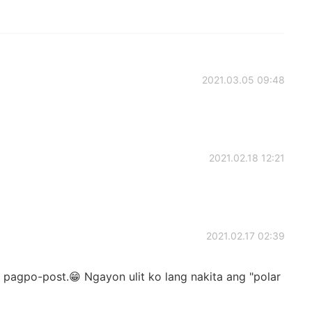
2021.03.05 09:48
2021.02.18 12:21
2021.02.17 02:39
 pagpo-post.😁 Ngayon ulit ko lang nakita ang "polar