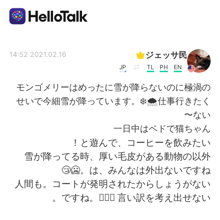
تطبيق تبادل اللغة
ジェッサ民
2021.02.16 14:52
JP
TL
PH
EN
AI Grammar Checker
モンゴメリーはめったに雪が降らないのに極渦の
せいで今細雪が降っています。❄️🌨仕事行きたく
العربية
ない〜
一日中はベドで猫ちゃん
と遊んで、コーヒーを飲みたい！
English
简体中文
雪が降ってる時、厚い毛皮がある動物の以外
は、みんなは外出ないですね。🥶😴
繁體中文
Español
人間も。コートが発明されたからしょうがない
ですね。🤷🏻‍♀️ 言い訳を考え出せない。
Français
Deutsch