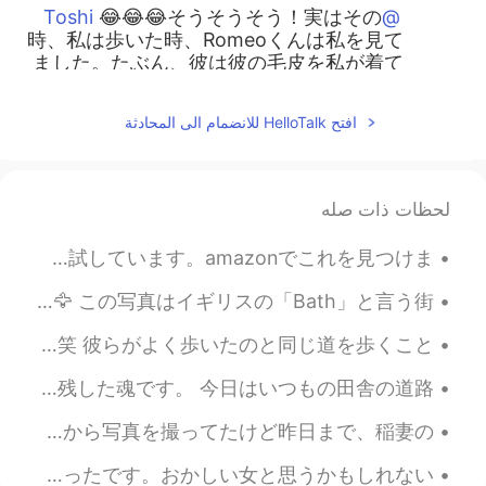
😂😂😂そうそうそう！実はその
@Toshi
時、私は歩いた時、Romeoくんは私を見て
ました。たぶん、彼は彼の毛皮を私が着て
たと思いました。
افتح HelloTalk للانضمام الى المحادثة
2021.02.17 01:42
ジェッサ民
JP
TL
PH
EN
直してくらていつもありがとう
@Ely Taka
لحظات ذات صله
ございます！ 辞書で「Polar vortex」を調
べました。❄️🥶
最近、ほぼ毎晩お風呂に入っています。普通には毎朝と毎晩シャワーを浴びますが、最近、夜のお風呂に楽しみ。🥰ストレス発散できると思います。色々なバスソルトを試しています。amazonでこれを見つけま...
2021.02.16 22:28
nana p
生まれ変わりが本当なら、私は鳥になりたいと思います。鳥のように旅行したいから。でも、たぶん、鳥には、人間に違って、旅行はあまり楽しくない。💁🏻‍♀️🦅 この写真はイギリスの「Bath」と言う街...
EN
JP
イギリスとスコットランドに行ったからもう一年がたったんだ！ ネシーとかお女王様とかパウルマカートニーとかハリーポッターを見なかったのに本当に充実していた。笑 彼らがよく歩いたのと同じ道を歩くこと...
足は寒くなかった?!かわいい！
フィリピンの迷信で、蝶はあなたに近く来たら、それは亡くなった親戚の魂です。本当の現象以上のもので、比喩です。地面が好きな毛虫は蝶になったように地上の体を残した魂です。 今日はいつもの田舎の道路...
2021.02.16 21:56
Ely Taka
PH
JP
昨日は日没のために「Anna Maria」と言う海辺に行きました。雨が降ってたから日没があまり見えなかった。それでも、色々な面白いことが撮れました。子供の頃から写真を撮ってたけど昨日まで、稲妻の...
モンゴメリーはめったに雪が降らないのに
ストーンヘンジはロンドンからちょっと遠いから、行けなかったと思ってたけど、行けました！ツアーには日本人がたくさんいました。話したかったけど、とても恥ずかしかったです。おかしい女と思うかもしれない...
極渦のせいで今細雪が降っています。