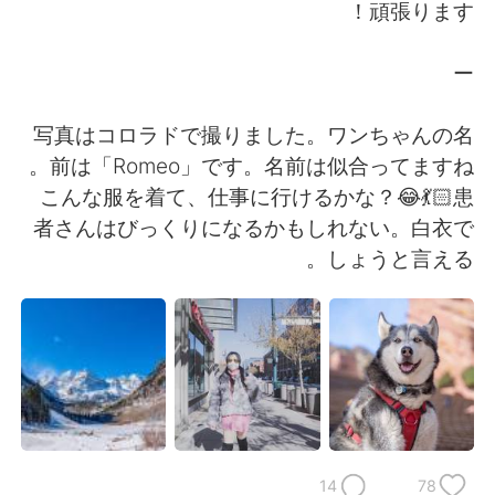
日本語
한국어
頑張ります！
Русский
ไทย
ー
Indonesia
Italiano
写真はコロラドで撮りました。ワンちゃんの名
前は「Romeo」です。名前は似合ってますね。
Türkçe
Tiếng Việt
こんな服を着て、仕事に行けるかな？😂💃🏻患
者さんはびっくりになるかもしれない。白衣で
Português
しょうと言える。
14
78