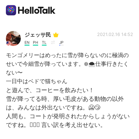
Aplicación de intercambio de idiomas
ジェッサ民
2021.02.16 14:52
EN
PH
TL
JP
AI Grammar Checker
モンゴメリーはめったに雪が降らないのに極渦の
せいで今細雪が降っています。❄️🌨仕事行きたく
Español
ない〜
一日中はベドで猫ちゃん
と遊んで、コーヒーを飲みたい！
English
简体中文
雪が降ってる時、厚い毛皮がある動物の以外
は、みんなは外出ないですね。🥶😴
繁體中文
العربية
人間も。コートが発明されたからしょうがない
ですね。🤷🏻‍♀️ 言い訳を考え出せない。
Français
Deutsch