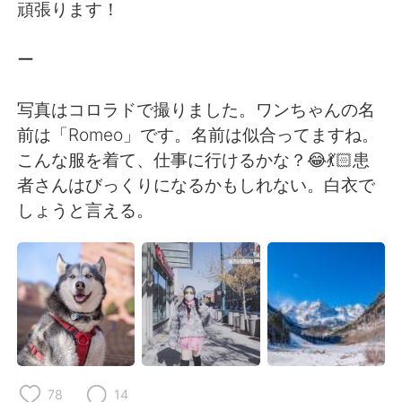
日本語
한국어
頑張ります！
Русский
ไทย
ー
Indonesia
Italiano
写真はコロラドで撮りました。ワンちゃんの名
前は「Romeo」です。名前は似合ってますね。
Türkçe
Tiếng Việt
こんな服を着て、仕事に行けるかな？😂💃🏻患
者さんはびっくりになるかもしれない。白衣で
Português
しょうと言える。
78
14