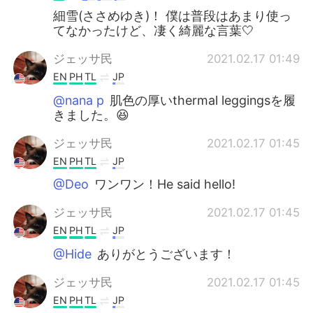
細雪(ささめゆき)！ 僕は普段はあまり使っ
てなかったけど、凄く綺麗な言葉🤍
ジェッサ民
2021.02.17 01:49
EN
PH
TL
JP
@nana p
肌色の厚いthermal leggingsを履
きました。😆
ジェッサ民
2021.02.17 01:45
EN
PH
TL
JP
@Deo
ワンワン！He said hello!
ジェッサ民
2021.02.17 01:45
EN
PH
TL
JP
@Hide
ありがとうございます！
ジェッサ民
2021.02.17 01:45
EN
PH
TL
JP