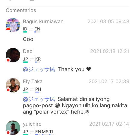
Comentarios
Bagus kurniawan
2021.03.05 09:48
ID
EN
Cool
Deo
2021.02.18 12:21
JP
KR
@ジェッサ民
Thank you ❤️
Ely Taka
2021.02.17 02:39
JP
PH
@ジェッサ民
Salamat din sa iyong
pagpo-post.😁 Ngayon ulit ko lang nakita
ang "polar vortex" hehe.❄
yuichiro
2021.02.17 02:14
JP
EN
MS
TL