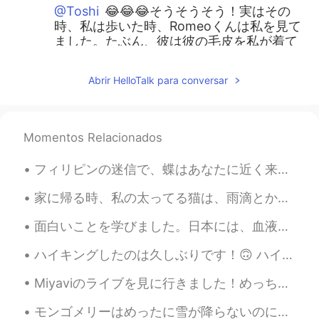
@Toshi
😂😂😂そうそうそう！実はその
時、私は歩いた時、Romeoくんは私を見て
ました。たぶん、彼は彼の毛皮を私が着て
たと思いました。
Abrir HelloTalk para conversar
ジェッサ民
2021.02.17 01:42
EN
PH
TL
JP
@Ely Taka
直してくらていつもありがとう
Momentos Relacionados
ございます！ 辞書で「Polar vortex」を調
べました。❄️🥶
フィリピンの迷信で、蝶はあなたに近く来たら、それは亡くなった親戚の魂です。本当の現象以上のもので、比喩です。地面が好きな毛虫は蝶になったように地上の体を残した魂です。 今日はいつもの田舎の道路...
nana p
2021.02.16 22:28
家に帰る時、私の太ってる猫は、雨滴とか、落ち葉とか、飛んでいる鳥とか、通り過ぎる車とか、または歩いている人をほとんどいつもまじめに見てます。何かを見ています。多分私が見ることができないものを見て...
JP
EN
面白いことを学びました。日本には、血液型に基づく性格は人気です！前は、このアプリで、誰かは私の血液型を質問しました。それはおかしい質問だと思ったけど、理由を聞かなかった。日本の血液型はさまざまな...
足は寒くなかった?!かわいい！
ハイキングしたのは久しぶりです！🙃 ハイキングした時は、水を忘れてしまいました。😅 他のハイカーはお水がたくさんあるのを見て、彼れらの水を買ってもいいと頼んで、無料でくれました。助けを求めるのが...
Ely Taka
2021.02.16 21:56
JP
PH
Miyaviのライブを見に行きました！めっちゃよかった！楽しかった！Miyaviはアメリカにたくさんのフャンがいます！ちょっとびっくりしました！ジェッサは背が低いから良い写真を撮ることが難しかっ...
モンゴメリーはめったに雪が降らないのに
モンゴメリーはめったに雪が降らないのに極渦のせいで今細雪が降っています。❄️🌨仕事行きたくない〜 一日中はベドで猫ちゃんと遊んで、コーヒーを飲みたい！ 雪が降ってる時、厚い毛皮がある動物の以外は...
極渦のせいで今細雪が降っています。