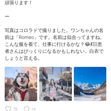
Deutsch
日本語
頑張ります！
Русский
ไทย
ー
Indonesia
Italiano
写真はコロラドで撮りました。ワンちゃんの名
前は「Romeo」です。名前は似合ってますね。
Türkçe
Tiếng Việt
こんな服を着て、仕事に行けるかな？😂💃🏻患
者さんはびっくりになるかもしれない。白衣で
Português
しょうと言える。
78
14