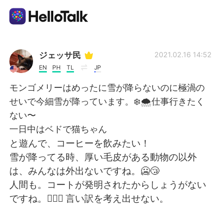
언어 교환 앱
ジェッサ民
2021.02.16 14:52
EN
PH
TL
JP
AI Grammar Checker
モンゴメリーはめったに雪が降らないのに極渦の
せいで今細雪が降っています。❄️🌨仕事行きたく
한국어
ない〜
一日中はベドで猫ちゃん
と遊んで、コーヒーを飲みたい！
English
简体中文
雪が降ってる時、厚い毛皮がある動物の以外
は、みんなは外出ないですね。🥶😴
繁體中文
Español
人間も。コートが発明されたからしょうがない
ですね。🤷🏻‍♀️ 言い訳を考え出せない。
العربية
Français