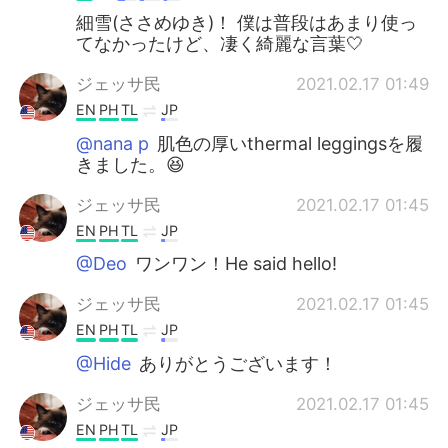
細雪(ささめゆき)！ 僕は普段はあまり使っ
てなかったけど、凄く綺麗な言葉🤍
ジェッサ民
2021.02.17 01:49
EN
PH
TL
JP
@nana p
肌色の厚いthermal leggingsを履
きました。😆
ジェッサ民
2021.02.17 01:45
EN
PH
TL
JP
@Deo
ワンワン！He said hello!
ジェッサ民
2021.02.17 01:45
EN
PH
TL
JP
@Hide
ありがとうございます！
ジェッサ民
2021.02.17 01:45
EN
PH
TL
JP