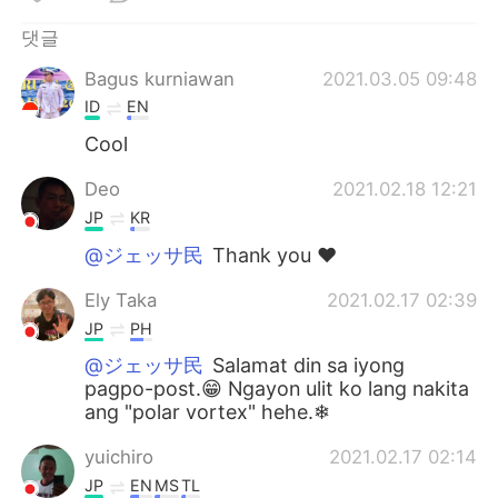
댓글
Bagus kurniawan
2021.03.05 09:48
ID
EN
Cool
Deo
2021.02.18 12:21
JP
KR
@ジェッサ民
Thank you ❤️
Ely Taka
2021.02.17 02:39
JP
PH
@ジェッサ民
Salamat din sa iyong
pagpo-post.😁 Ngayon ulit ko lang nakita
ang "polar vortex" hehe.❄
yuichiro
2021.02.17 02:14
JP
EN
MS
TL