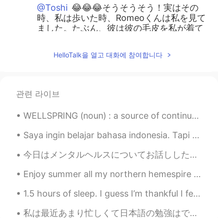
@Toshi
😂😂😂そうそうそう！実はその
時、私は歩いた時、Romeoくんは私を見て
ました。たぶん、彼は彼の毛皮を私が着て
たと思いました。
HelloTalk을 열고 대화에 참여합니다
ジェッサ民
2021.02.17 01:42
EN
PH
TL
JP
@Ely Taka
直してくらていつもありがとう
관련 라이브
ございます！ 辞書で「Polar vortex」を調
べました。❄️🥶
WELLSPRING (noun) : a source of continual supply Understanding is a wellspring of life unto him...
nana p
2021.02.16 22:28
Saya ingin belajar bahasa indonesia. Tapi saya tidak tahu harus mulai dari mana. Bisakah Anda men...
JP
EN
今日はメンタルヘルスについてお話ししたいと思います。🤓 私が役に立ったことを共有します。🤗 私は自己受容が精神的に健康になるのに長い道のりを歩んでいることがわかりました。😪 以前は、社会...
足は寒くなかった?!かわいい！
Enjoy summer all my northern hemespire friends. The surface water temperature of Lake Michigan wa...
Ely Taka
2021.02.16 21:56
JP
PH
1.5 hours of sleep. I guess I’m thankful I fell asleep at all. ☁️ Please message encouraging word...
モンゴメリーはめったに雪が降らないのに
私は最近あまり忙しくて日本語の勉強はできません。それはちょっと残念ですが、私の毎日はいつも何かしてます。最近ベーキングコースをやってるのでこれらはみつのタルトです。 りんごと梨アーモンドとブルー...
極渦のせいで今細雪が降っています。