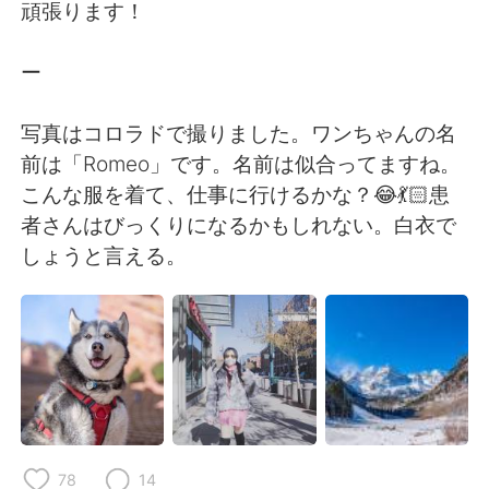
Deutsch
日本語
頑張ります！
한국어
Русский
ー
ไทย
Indonesia
写真はコロラドで撮りました。ワンちゃんの名
前は「Romeo」です。名前は似合ってますね。
Italiano
Türkçe
こんな服を着て、仕事に行けるかな？😂💃🏻患
者さんはびっくりになるかもしれない。白衣で
Português
しょうと言える。
78
14