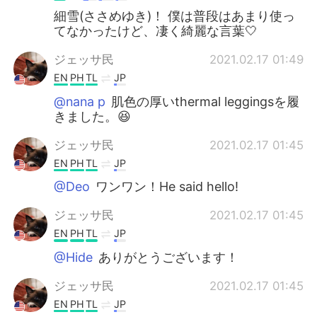
細雪(ささめゆき)！ 僕は普段はあまり使っ
てなかったけど、凄く綺麗な言葉🤍
ジェッサ民
2021.02.17 01:49
EN
PH
TL
JP
@nana p
肌色の厚いthermal leggingsを履
きました。😆
ジェッサ民
2021.02.17 01:45
EN
PH
TL
JP
@Deo
ワンワン！He said hello!
ジェッサ民
2021.02.17 01:45
EN
PH
TL
JP
@Hide
ありがとうございます！
ジェッサ民
2021.02.17 01:45
EN
PH
TL
JP