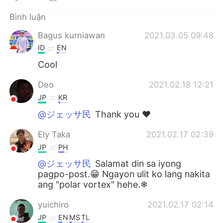
Bình luận
Bagus kurniawan
2021.03.05 09:48
ID
EN
Cool
Deo
2021.02.18 12:21
JP
KR
@ジェッサ民
Thank you ❤️
Ely Taka
2021.02.17 02:39
JP
PH
@ジェッサ民
Salamat din sa iyong
pagpo-post.😁 Ngayon ulit ko lang nakita
ang "polar vortex" hehe.❄
yuichiro
2021.02.17 02:14
JP
EN
MS
TL