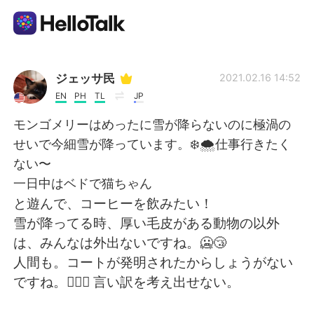
Ứng dụng trao đổi ngôn ngữ
ジェッサ民
2021.02.16 14:52
EN
PH
TL
JP
AI Grammar Checker
モンゴメリーはめったに雪が降らないのに極渦の
せいで今細雪が降っています。❄️🌨仕事行きたく
Tiếng Việt
ない〜
一日中はベドで猫ちゃん
と遊んで、コーヒーを飲みたい！
English
简体中文
雪が降ってる時、厚い毛皮がある動物の以外
は、みんなは外出ないですね。🥶😴
繁體中文
Español
人間も。コートが発明されたからしょうがない
ですね。🤷🏻‍♀️ 言い訳を考え出せない。
العربية
Français