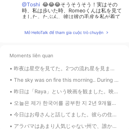
@Toshi
😂😂😂そうそうそう！実はその
時、私は歩いた時、Romeoくんは私を見て
ました。たぶん、彼は彼の毛皮を私が着て
たと思いました。
Mở HelloTalk để tham gia cuộc trò chuyện
ジェッサ民
2021.02.17 01:42
EN
PH
TL
JP
@Ely Taka
直してくらていつもありがとう
Moments liên quan
ございます！ 辞書で「Polar vortex」を調
べました。❄️🥶
昨夜は星空を見てた。2つの流れ星を見ました！超早かったから望みをできなかった。 太陽は星ですね。十億の星があるから、地球みたいな世界がいくつあるのかな？ ー 明日からまた仕事です。ちょっと悲...
nana p
2021.02.16 22:28
The sky was on fire this morning.. During my vacation in Korea I learned the expression 불금 (Fire ...
JP
EN
昨日は「Raya」という映画を観ました。映画の設定は東南アジアで、色々な東南アジアに関係があるものを見た時嬉しかった。 ラヤちゃんはArnis / Eskrima /Kali が本当にかっこよ...
足は寒くなかった?!かわいい！
오늘은 제가 한국어를 공부한 지 2년 9개월이 되는 날입니다. Today marks my 2 year and 9th month of studying Korean 🥳🥳🥳 Ctto~
Ely Taka
2021.02.16 21:56
JP
PH
今日はお母さんと話してました。彼らの住んでる街のコロナの事態はもっと悪くなってるから外にあまり出られない。今年はお母さんはここに行きたがってるけどコロナのせいで、できません。ママはめっちゃ明るく...
モンゴメリーはめったに雪が降らないのに
アラバマはあまり人気じゃない州で、誰かは私に「アラバマにはなにがありますか？」を聞いる時、いつも「あまりがない」を答えてます。それは嘘です。実は、私はただ知りません。😂😅ここに住んでいても。 だ...
極渦のせいで今細雪が降っています。