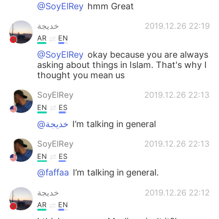
日本語
한국어
@SoyElRey
hmm Great
خديجة
2019.12.26 22:19
Русский
ไทย
AR
EN
Indonesia
Italiano
@SoyElRey
okay because you are always
asking about things in Islam. That's why I
thought you mean us
Türkçe
Tiếng Việt
SoyElRey
2019.12.26 22:13
Português
EN
ES
@خديجة
I’m talking in general
SoyElRey
2019.12.26 22:13
EN
ES
@faffaa
I’m talking in general.
خديجة
2019.12.26 22:12
AR
EN