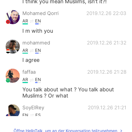
I think you mean Muslims, isn't it?!
Mohamed Qorri
2019.12.26 22:03
AR
EN
I m with you
mohammed
2019.12.26 21:32
AR
EN
I agree
faffaa
2019.12.26 21:28
AR
EN
You talk about what ? You talk about
Muslims ? Or what
SoyElRey
2019.12.26 21:21
EN
ES
أنا أتفق معك.
@هــــــاچـــر
Öffne HelloTalk, um an der Konversation teilzunehmen