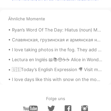
Tamer Zabout
2019.12.26 21:04
AR
EN
Who knows the unseen, God know
Ähnliche Momente
everything. You said that
Ryan’s Word Of The Day: Hiatus (noun) Meaning: Break, absence Example (1): “Many of my Chinese...
تعليم اللغة العربية
2019.12.26 21:01
Славянская, грузинская и армянская народная одежда прекрасна. Slavic, Georgian, and Armenian fol...
AR
EN
كفاكم غباءً كل من دافع عنه وعن منشوره كفى
I love taking photos in the fog. They add a mysterious, ethereal quality to a place. And I can al...
غباءً هو نصراني ويدافع عن النصارى ودينهم
ويقول أنه سيدخل المشركون الجنة. افهموا قبل
Lectura en Inglés 📖📚😎☕☕ Alice in Wonderland: Chapter 4 The Rabbit Sends in a Little Bill ☕☕☕☕☕☕☕☕...
ان تكتبوا يا عرب. ام انه المهم عندكم الكلام
🇺🇸Today’s English Expression 🎥 Visit my YouTube channel to learn more 👉https://bit.ly/3fwv3Av
والثرثرة فقط.. هذا ضد دينكم
I love days like this with snow on the mountains. Me encantan los días como este con nieve en la...
SoyElRey
2019.12.26 20:58
EN
ES
@Never give up
I’m gonna get you. 😂 😂
Folge uns
Never give up
2019.12.26 20:48
AR
EN