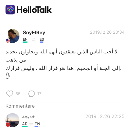
Sprachaustausch-App
SoyElRey
2019.12.26 20:34
EN
ES
AI Grammar Checker
لا أحب الناس الذين يعتقدون أنهم الله ويحاولون تحديد
من يذهب
Deutsch
إلى الجنة أو الجحيم. هذا هو قرار الله ، وليس قرارك.
✋
English
简体中文
65
17
繁體中文
Español
Kommentare
خديجة
2019.12.26 22:25
العربية
Français
AR
EN