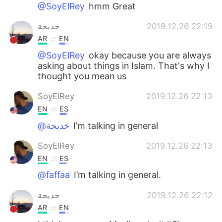
Deutsch
日本語
@SoyElRey
hmm Great
خديجة
2019.12.26 22:19
한국어
Русский
AR
EN
ไทย
Indonesia
@SoyElRey
okay because you are always
asking about things in Islam. That's why I
thought you mean us
Italiano
Tiếng Việt
SoyElRey
2019.12.26 22:13
Português
EN
ES
@خديجة
I’m talking in general
SoyElRey
2019.12.26 22:13
EN
ES
@faffaa
I’m talking in general.
خديجة
2019.12.26 22:12
AR
EN