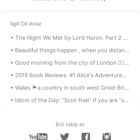
Tamer Zabout
2019.12.26 21:04
AR
EN
Who knows the unseen, God know
İlgili Dil Anlar
everything. You said that
The Night We Met by Lord Huron. Part 2 of 2. I don't know what I'm supposed to do Haunted by ...
تعليم اللغة العربية
2019.12.26 21:01
Beautiful things happen , when you distance yourself from negativity ! Positive mind ❤️ Positiv...
AR
EN
كفاكم غباءً كل من دافع عنه وعن منشوره كفى
Good morning from the city of London 🙋‍♀️ What a wonderful thought is that some of the best days ...
غباءً هو نصراني ويدافع عن النصارى ودينهم
ويقول أنه سيدخل المشركون الجنة. افهموا قبل
2019 Book Reviews. #1 Alice's Adventures in Wonderland by Lewis Carroll. I don't recall readin...
ان تكتبوا يا عرب. ام انه المهم عندكم الكلام
Wales 🏴󠁧󠁢󠁷󠁬󠁳󠁿a country in south west Great Britain,known for its beautiful coastline mountainous ...
والثرثرة فقط.. هذا ضد دينكم
Idiom of the Day: “Scot-free” If you are “scot-free,” this means to say that you are free and c...
SoyElRey
2019.12.26 20:58
EN
ES
@Never give up
I’m gonna get you. 😂 😂
Bizi takip et
Never give up
2019.12.26 20:48
AR
EN