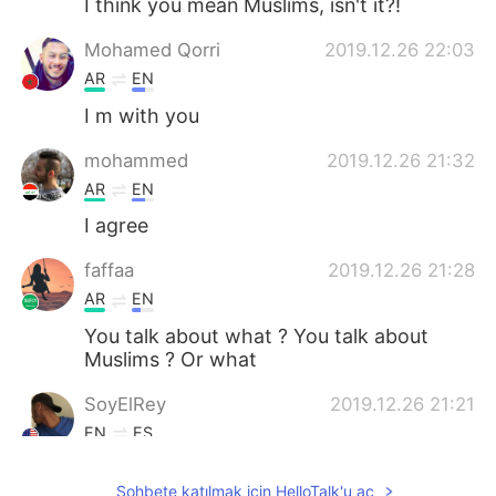
I think you mean Muslims, isn't it?!
Mohamed Qorri
2019.12.26 22:03
AR
EN
I m with you
mohammed
2019.12.26 21:32
AR
EN
I agree
faffaa
2019.12.26 21:28
AR
EN
You talk about what ? You talk about
Muslims ? Or what
SoyElRey
2019.12.26 21:21
EN
ES
أنا أتفق معك.
@هــــــاچـــر
Sohbete katılmak için HelloTalk'u aç