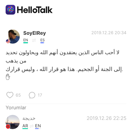
Dil Değişimi Uygulaması
SoyElRey
2019.12.26 20:34
EN
ES
AI Grammar Checker
لا أحب الناس الذين يعتقدون أنهم الله ويحاولون تحديد
من يذهب
Türkçe
إلى الجنة أو الجحيم. هذا هو قرار الله ، وليس قرارك.
✋
English
简体中文
65
17
繁體中文
Español
Yorumlar
خديجة
2019.12.26 22:25
العربية
Français
AR
EN